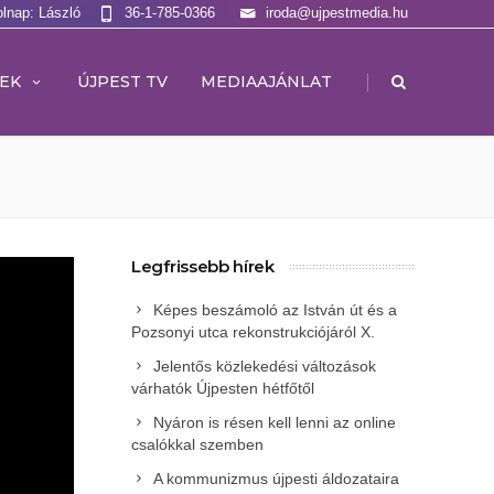
olnap: László
36-1-785-0366
iroda@ujpestmedia.hu
|
EK
ÚJPEST TV
MEDIAAJÁNLAT
Legfrissebb hírek
Képes beszámoló az István út és a
Pozsonyi utca rekonstrukciójáról X.
Jelentős közlekedési változások
várhatók Újpesten hétfőtől
Nyáron is résen kell lenni az online
csalókkal szemben
A kommunizmus újpesti áldozataira