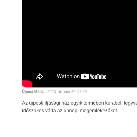
Újpest Média
| 2023. október 26. 08:59
Az újpesti ifjúsági ház egyik termében korabeli fegy
időszakos várta az ünnepi megemlékezőket.