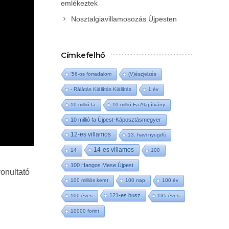
emlékeztek
Nosztalgiavillamosozás Újpesten
Címkefelhő
'56-os forradalom
(V)észjelzés
- Rálátás Kiállítás Kiállítás
1 év
10 millió fa
10 millió Fa Alapítvány
10 millió fa Újpest-Káposztásmegyer
12-es villamos
13. havi nyugdíj
14-es villamos
14
100
100 Hangos Mese Újpest
vonultató
100 milliós keret
100 nap
100 év
121-es busz
100 éves
135 éves
10000 forint