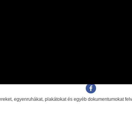
vereket, egyenruhákat, plakátokat és egyéb dokumentumokat fel