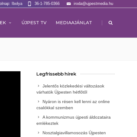
olnap: Ibolya
36-1-785-0366
iroda@ujpestmedia.hu
|
EK
ÚJPEST TV
MEDIAAJÁNLAT
Legfrissebb hírek
Jelentős közlekedési változások
várhatók Újpesten hétfőtől
Nyáron is résen kell lenni az online
csalókkal szemben
A kommunizmus újpesti áldozataira
emlékeztek
Nosztalgiavillamosozás Újpesten