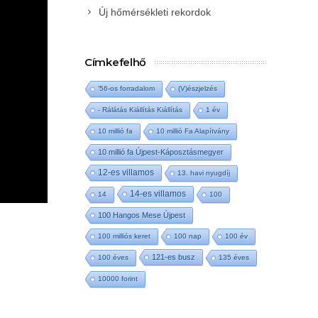
Új hőmérsékleti rekordok
Címkefelhő
'56-os forradalom
(V)észjelzés
- Rálátás Kiállítás Kiállítás
1 év
10 millió fa
10 millió Fa Alapítvány
10 millió fa Újpest-Káposztásmegyer
12-es villamos
13. havi nyugdíj
14-es villamos
14
100
100 Hangos Mese Újpest
100 milliós keret
100 nap
100 év
121-es busz
100 éves
135 éves
10000 forint