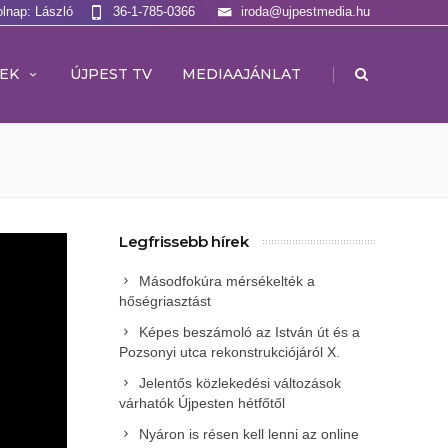
olnap: László
36-1-785-0366
iroda@ujpestmedia.hu
|
EK
ÚJPEST TV
MEDIAAJÁNLAT
Legfrissebb hírek
Másodfokúra mérsékelték a
hőségriasztást
Képes beszámoló az István út és a
Pozsonyi utca rekonstrukciójáról X.
Jelentős közlekedési változások
várhatók Újpesten hétfőtől
Nyáron is résen kell lenni az online