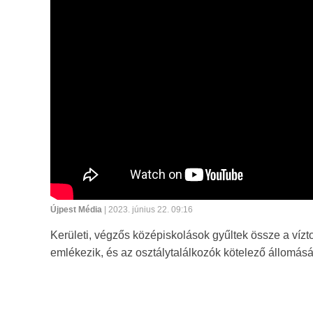
Újpest Média
| 2023. június 22. 09:16
Kerületi, végzős középiskolások gyűltek össze a vízto
emlékezik, és az osztálytalálkozók kötelező állomásáv