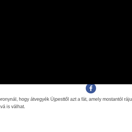
ronynál, hogy átvegyék Újpesttől azt a fát, amely mostantól ráj
á is válhat.