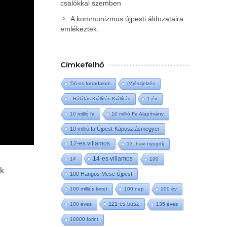
csalókkal szemben
A kommunizmus újpesti áldozataira
emlékeztek
Címkefelhő
'56-os forradalom
(V)észjelzés
- Rálátás Kiállítás Kiállítás
1 év
10 millió fa
10 millió Fa Alapítvány
10 millió fa Újpest-Káposztásmegyer
12-es villamos
13. havi nyugdíj
14-es villamos
14
100
uk
100 Hangos Mese Újpest
100 milliós keret
100 nap
100 év
121-es busz
100 éves
135 éves
10000 forint