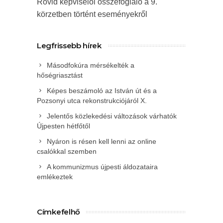
Rövid képviselői összefoglaló a 9.
körzetben történt eseményekről
Legfrissebb hírek
Másodfokúra mérsékelték a
hőségriasztást
Képes beszámoló az István út és a
Pozsonyi utca rekonstrukciójáról X.
Jelentős közlekedési változások várhatók
Újpesten hétfőtől
Nyáron is résen kell lenni az online
csalókkal szemben
A kommunizmus újpesti áldozataira
emlékeztek
Címkefelhő