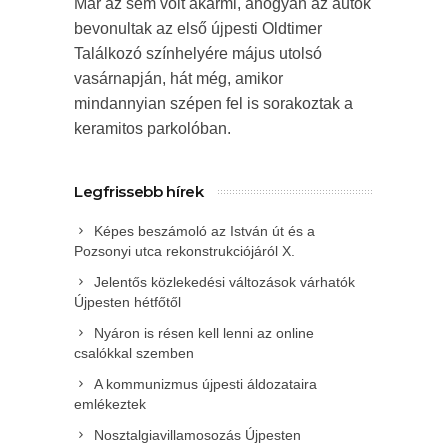
Már az sem volt akármi, ahogyan az autók
bevonultak az első újpesti Oldtimer
Találkozó színhelyére május utolsó
vasárnapján, hát még, amikor
mindannyian szépen fel is sorakoztak a
keramitos parkolóban.
Legfrissebb hírek
Képes beszámoló az István út és a
Pozsonyi utca rekonstrukciójáról X.
Jelentős közlekedési változások várhatók
Újpesten hétfőtől
Nyáron is résen kell lenni az online
csalókkal szemben
A kommunizmus újpesti áldozataira
emlékeztek
Nosztalgiavillamosozás Újpesten