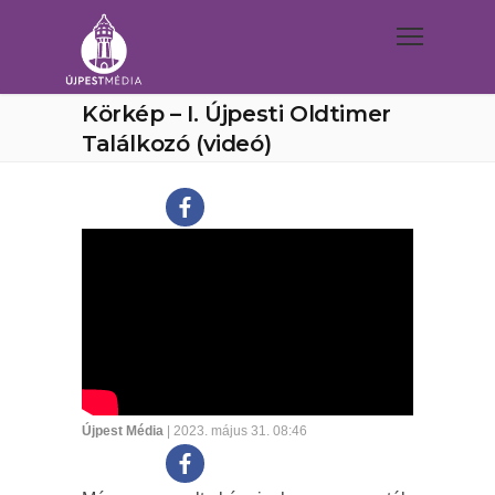
Körkép – I. Újpesti Oldtimer
Találkozó (videó)
Újpest Média
| 2023. május 31. 08:46