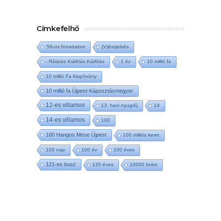
Címkefelhő
'56-os forradalom
(V)észjelzés
- Rálátás Kiállítás Kiállítás
1 év
10 millió fa
10 millió Fa Alapítvány
10 millió fa Újpest-Káposztásmegyer
12-es villamos
13. havi nyugdíj
14
14-es villamos
100
100 Hangos Mese Újpest
100 milliós keret
100 nap
100 év
100 éves
121-es busz
135 éves
10000 forint