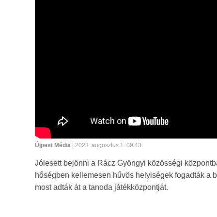
Újpest Média
| 2023. augusztus 1. 09:43
Jólesett bejönni a Rácz Gyöngyi közösségi központba 
hőségben kellemesen hűvös helyiségek fogadták a beté
most adták át a tanoda játékközpontját.