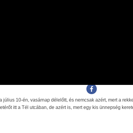
július 10-én, vasárnap délelőtt, és nemcsak azért, mert a rekk
rőt itt a Tél utcában, de azért is, mert egy kis ünnepség kere