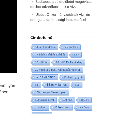
Budapest a zöldfelületei megóvása
mellett takarékoskodik a vízzel
Újpest Önkormányzatának víz- és
energiatakarékossági intézkedései
Címkefelhő
'56-os forradalom
(V)észjelzés
- Rálátás Kiállítás Kiállítás
1 év
10 millió fa
10 millió Fa Alapítvány
10 millió fa Újpest-Káposztásmegyer
12-es villamos
13. havi nyugdíj
14-es villamos
14
100
enő nyári
tében
100 Hangos Mese Újpest
100 milliós keret
100 nap
100 év
121-es busz
100 éves
135 éves