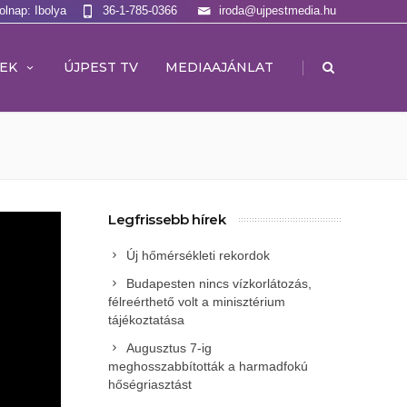
olnap: Ibolya
36-1-785-0366
iroda@ujpestmedia.hu
|
EK
ÚJPEST TV
MEDIAAJÁNLAT
Legfrissebb hírek
Új hőmérsékleti rekordok
Budapesten nincs vízkorlátozás,
félreérthető volt a minisztérium
tájékoztatása
Augusztus 7-ig
meghosszabbították a harmadfokú
hőségriasztást