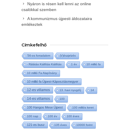
Nyáron is résen kell lenni az online
csalókkal szemben
A kommunizmus újpesti áldozataira
emlékeztek
Címkefelhő
'56-os forradalom
(V)észjelzés
- Rálátás Kiállítás Kiállítás
1 év
10 millió fa
10 millió Fa Alapítvány
10 millió fa Újpest-Káposztásmegyer
12-es villamos
13. havi nyugdíj
14
14-es villamos
100
100 Hangos Mese Újpest
100 milliós keret
100 nap
100 év
100 éves
121-es busz
135 éves
10000 forint