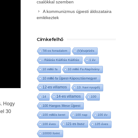
csalókkal szemben
A kommunizmus újpesti áldozataira
emlékeztek
Címkefelhő
'56-os forradalom
(V)észjelzés
- Rálátás Kiállítás Kiállítás
1 év
10 millió fa
10 millió Fa Alapítvány
10 millió fa Újpest-Káposztásmegyer
12-es villamos
13. havi nyugdíj
14-es villamos
14
100
s. Hogy
100 Hangos Mese Újpest
el 30
100 milliós keret
100 nap
100 év
121-es busz
100 éves
135 éves
10000 forint