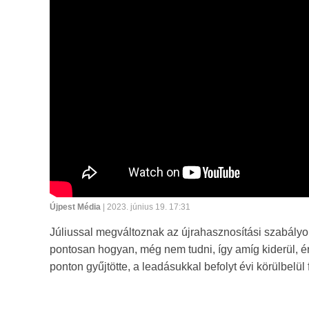
Újpest Média
| 2023. június 19. 17:31
Júliussal megváltoznak az újrahasznosítási szabályo
pontosan hogyan, még nem tudni, így amíg kiderül, ér
ponton gyűjtötte, a leadásukkal befolyt évi körülbelül f