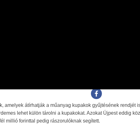
k, amelyek átírhatják a műanyag kupakok gyűjtésének rendjét i
demes lehet külön tárolni a kupakokat. Azokat Újpest eddig köz
él millió forinttal pedig rászorulóknak segített.