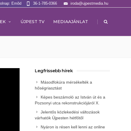
Holnap: Emõd
36-1-785-0366
iroda@ujpestmedia.hu
|
EK
ÚJPEST TV
MEDIAAJÁNLAT
Legfrissebb hírek
Másodfokúra mérsékelték a
hőségriasztást
Képes beszámoló az István út és a
Pozsonyi utca rekonstrukciójáról X.
Jelentős közlekedési változások
várhatók Újpesten hétfőtől
Nyáron is résen kell lenni az online