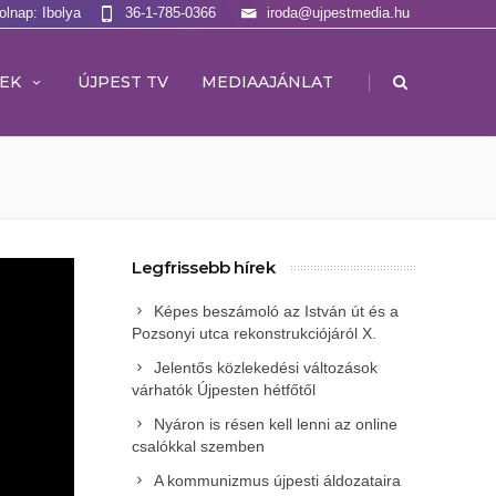
olnap: Ibolya
36-1-785-0366
iroda@ujpestmedia.hu
|
EK
ÚJPEST TV
MEDIAAJÁNLAT
Legfrissebb hírek
Képes beszámoló az István út és a
Pozsonyi utca rekonstrukciójáról X.
Jelentős közlekedési változások
várhatók Újpesten hétfőtől
Nyáron is résen kell lenni az online
csalókkal szemben
A kommunizmus újpesti áldozataira