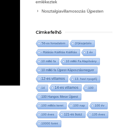
emlékeztek
Nosztalgiavillamosozás Újpesten
Címkefelhő
'56-os forradalom
(V)észjelzés
- Rálátás Kiállítás Kiállítás
1 év
10 millió fa
10 millió Fa Alapítvány
10 millió fa Újpest-Káposztásmegyer
12-es villamos
13. havi nyugdíj
14-es villamos
14
100
100 Hangos Mese Újpest
100 milliós keret
100 nap
100 év
121-es busz
100 éves
135 éves
10000 forint