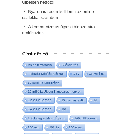
Újpesten hétfőtől
Nyáron is résen kell lenni az online
csalókkal szemben
A kommunizmus újpesti áldozataira
emlékeztek
Címkefelhő
'56-os forradalom
(V)észjelzés
- Rálátás Kiállítás Kiállítás
1 év
10 millió fa
10 millió Fa Alapítvány
10 millió fa Újpest-Káposztásmegyer
12-es villamos
13. havi nyugdíj
14
14-es villamos
100
100 Hangos Mese Újpest
100 milliós keret
100 nap
100 év
100 éves