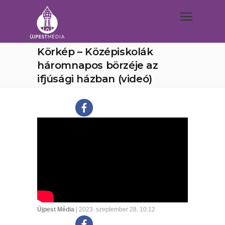
Körkép – Középiskolák
háromnapos börzéje az
ifjúsági házban (videó)
Újpest Média
| 2023. szeptember 28. 10:12