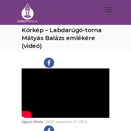
Körkép – Labdarúgó-torna
Mátyás Balázs emlékére
(videó)
Újpest Média
| 2024. augusztus 27. 09:11