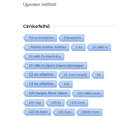
Újpesten hétfőtől
Címkefelhő
'56-os forradalom
(V)észjelzés
- Rálátás Kiállítás Kiállítás
1 év
10 millió fa
10 millió Fa Alapítvány
10 millió fa Újpest-Káposztásmegyer
12-es villamos
13. havi nyugdíj
14
14-es villamos
100
100 Hangos Mese Újpest
100 milliós keret
100 nap
100 év
100 éves
121-es busz
135 éves
10000 forint