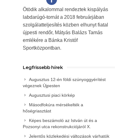
Ötödik alkalommal rendeztek kispályás
labdarúgó-tornát a 2018 februárjában
szolgálatteljesítés közben elhunyt fiatal
újpesti rendőr, Mátyás Balázs Tamás
emlékére a Bánka Kristóf
Sportközpontban.
Legfrissebb hírek
Augusztus 12-én földi szúnyoggyérítést
végeznek Újpesten
Augusztusi piaci körkép
Másodfokúra mérsékelték a
hőségriasztást
Képes beszámoló az István út és a
Pozsonyi utca rekonstrukciójáról X.
Jelentős közlekedési változások várhatók