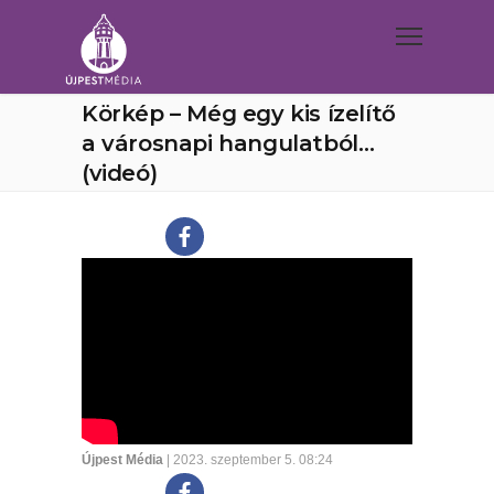
Körkép – Még egy kis ízelítő
a városnapi hangulatból…
(videó)
Újpest Média
| 2023. szeptember 5. 08:24