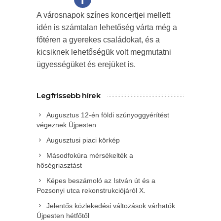
A városnapok színes koncertjei mellett
idén is számtalan lehetőség várta még a
főtéren a gyerekes családokat, és a
kicsiknek lehetőségük volt megmutatni
ügyességüket és erejüket is.
Legfrissebb hírek
Augusztus 12-én földi szúnyoggyérítést
végeznek Újpesten
Augusztusi piaci körkép
Másodfokúra mérsékelték a
hőségriasztást
Képes beszámoló az István út és a
Pozsonyi utca rekonstrukciójáról X.
Jelentős közlekedési változások várhatók
Újpesten hétfőtől