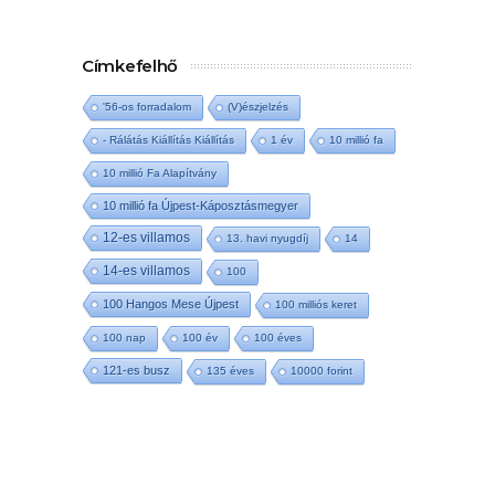
Címkefelhő
'56-os forradalom
(V)észjelzés
- Rálátás Kiállítás Kiállítás
1 év
10 millió fa
10 millió Fa Alapítvány
10 millió fa Újpest-Káposztásmegyer
12-es villamos
13. havi nyugdíj
14
14-es villamos
100
100 Hangos Mese Újpest
100 milliós keret
100 nap
100 év
100 éves
121-es busz
135 éves
10000 forint