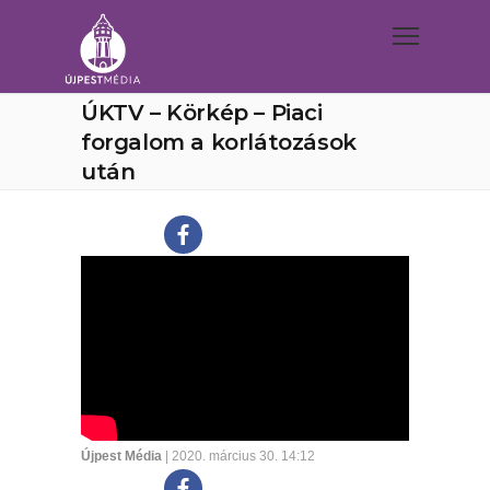
ÚKTV – Körkép – Piaci
forgalom a korlátozások
után
Újpest Média
| 2020. március 30. 14:12