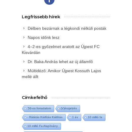
Legfrissebb hírek
Délben bezárnak a légkondi nélküli posták
Napos időnk lesz
4–2-es győzelmet aratott az Újpest FC
Kisvárdán
Dr. Baka András lehet az új államfő
Múltidéző: Amikor Újpest Kossuth Lajos
mellé állt
Címkefelhő
'56-os forradalom
(V)észjelzés
- Rálátás Kiállítás Kiállítás
1 év
10 millió fa
10 millió Fa Alapítvány