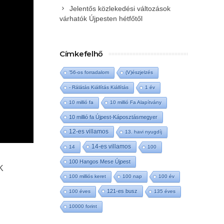
Jelentős közlekedési változások
várhatók Újpesten hétfőtől
Címkefelhő
'56-os forradalom
(V)észjelzés
- Rálátás Kiállítás Kiállítás
1 év
10 millió fa
10 millió Fa Alapítvány
10 millió fa Újpest-Káposztásmegyer
12-es villamos
13. havi nyugdíj
14-es villamos
14
100
100 Hangos Mese Újpest
K
100 milliós keret
100 nap
100 év
121-es busz
100 éves
135 éves
10000 forint