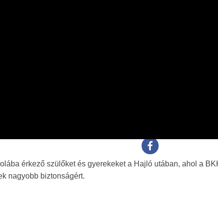
skolába érkező szülőket és gyerekeket a Hajló utában, ahol a BK
kek nagyobb biztonságért.