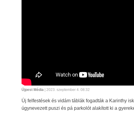
Újpest Média
| 2023. szeptember 4. 08:32
Új felfestések és vidám táblák fogadták a Karinthy i
úgynevezett puszi és pá parkolót alakított ki a gyere