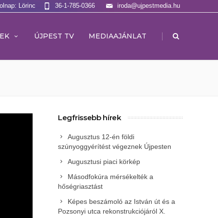
olnap: Lörinc
36-1-785-0366
iroda@ujpestmedia.hu
|
EK
ÚJPEST TV
MEDIAAJÁNLAT
Legfrissebb hírek
Augusztus 12-én földi
szúnyoggyérítést végeznek Újpesten
Augusztusi piaci körkép
Másodfokúra mérsékelték a
hőségriasztást
Képes beszámoló az István út és a
Pozsonyi utca rekonstrukciójáról X.