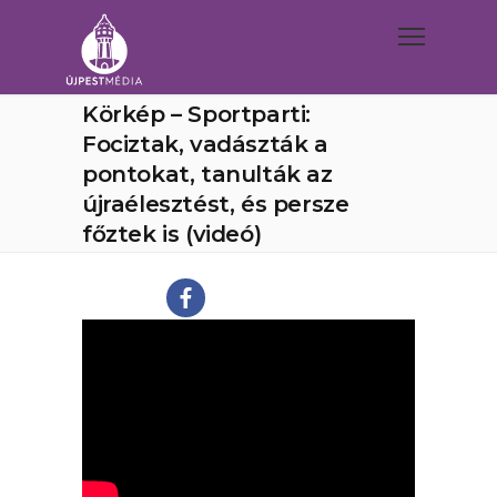
Körkép – Sportparti:
Fociztak, vadászták a
pontokat, tanulták az
újraélesztést, és persze
főztek is (videó)