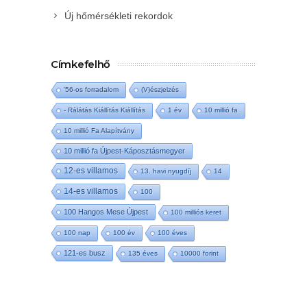
Új hőmérsékleti rekordok
Címkefelhő
'56-os forradalom
(V)észjelzés
- Rálátás Kiállítás Kiállítás
1 év
10 millió fa
10 millió Fa Alapítvány
10 millió fa Újpest-Káposztásmegyer
12-es villamos
13. havi nyugdíj
14
14-es villamos
100
100 Hangos Mese Újpest
100 milliós keret
100 nap
100 év
100 éves
121-es busz
135 éves
10000 forint