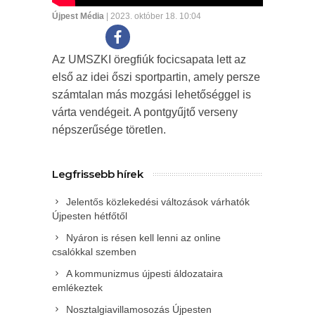
Újpest Média
| 2023. október 18. 10:04
Az UMSZKI öregfiúk focicsapata lett az
első az idei őszi sportpartin, amely persze
számtalan más mozgási lehetőséggel is
várta vendégeit. A pontgyűjtő verseny
népszerűsége töretlen.
Legfrissebb hírek
Jelentős közlekedési változások várhatók
Újpesten hétfőtől
Nyáron is résen kell lenni az online
csalókkal szemben
A kommunizmus újpesti áldozataira
emlékeztek
Nosztalgiavillamosozás Újpesten