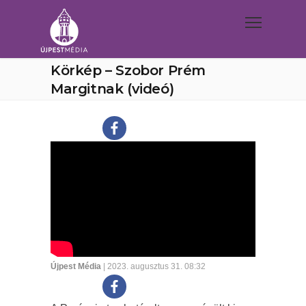
Körkép – Szobor Prém
Margitnak (videó)
Újpest Média
| 2023. augusztus 31. 08:32