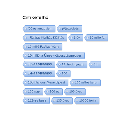
Címkefelhő
'56-os forradalom
(V)észjelzés
- Rálátás Kiállítás Kiállítás
1 év
10 millió fa
10 millió Fa Alapítvány
10 millió fa Újpest-Káposztásmegyer
12-es villamos
13. havi nyugdíj
14
14-es villamos
100
100 Hangos Mese Újpest
100 milliós keret
100 nap
100 év
100 éves
121-es busz
135 éves
10000 forint