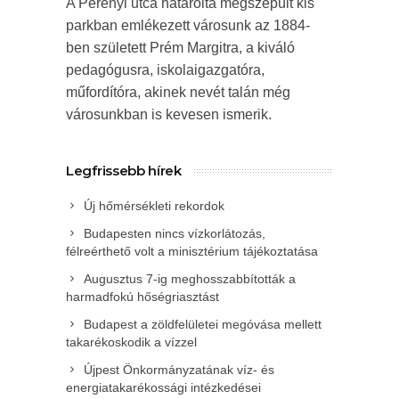
A Perényi utca határolta megszépült kis
parkban emlékezett városunk az 1884-
ben született Prém Margitra, a kiváló
pedagógusra, iskolaigazgatóra,
műfordítóra, akinek nevét talán még
városunkban is kevesen ismerik.
Legfrissebb hírek
Új hőmérsékleti rekordok
Budapesten nincs vízkorlátozás,
félreérthető volt a minisztérium tájékoztatása
Augusztus 7-ig meghosszabbították a
harmadfokú hőségriasztást
Budapest a zöldfelületei megóvása mellett
takarékoskodik a vízzel
Újpest Önkormányzatának víz- és
energiatakarékossági intézkedései