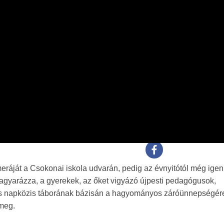
eráját a Csokonai iskola udvarán, pedig az évnyitótól még ige
gyarázza, a gyerekek, az őket vigyázó újpesti pedagógusok,
 napközis táborának bázisán a hagyományos záróünnepségére
 meg.