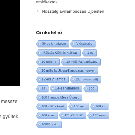
emlékeztek
Nosztalgiavillamosozás Újpesten
Címkefelhő
'56-os forradalom
(V)észjelzés
- Rálátás Kiállítás Kiállítás
1 év
10 millió fa
10 millió Fa Alapítvány
10 millió fa Újpest-Káposztásmegyer
12-es villamos
13. havi nyugdíj
14-es villamos
14
100
100 Hangos Mese Újpest
n messze
100 milliós keret
100 nap
100 év
121-es busz
100 éves
135 éves
 gyűltek
10000 forint