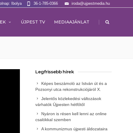
olnap: Ibolya
36-1-785-0366
iroda@ujpestmedia.hu
|
EK
ÚJPEST TV
MEDIAAJÁNLAT
Legfrissebb hírek
Képes beszámoló az István út és a
Pozsonyi utca rekonstrukciójáról X.
Jelentős közlekedési változások
várhatók Újpesten hétfőtől
Nyáron is résen kell lenni az online
csalókkal szemben
A kommunizmus újpesti áldozataira