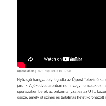
Újpest Média
| 2023. augusztus 10. 17:00
Nyüzsgő hangyaboly fogadta az Újpest Televízió kam
járunk. A jókedvet azonban nem, vagy nemcsak ez ma
sportszakemberek az önkormányzat és az UTE közös
össze, amely öt színes és tartalmas hetet koronázott