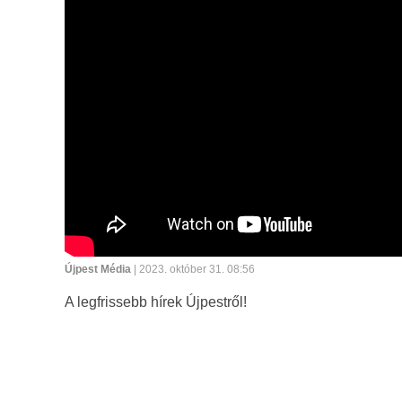
Újpest Média
| 2023. október 31. 08:56
A legfrissebb hírek Újpestről!