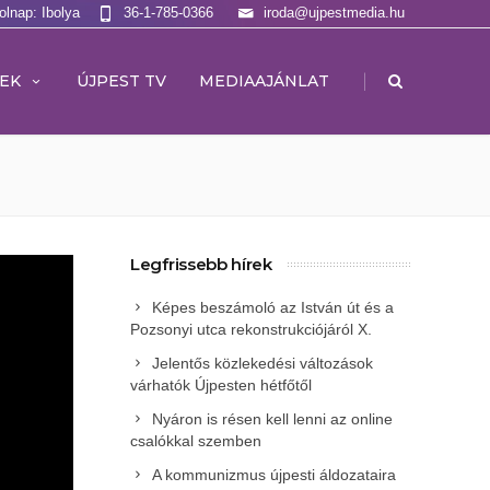
olnap: Ibolya
36-1-785-0366
iroda@ujpestmedia.hu
|
EK
ÚJPEST TV
MEDIAAJÁNLAT
Legfrissebb hírek
Képes beszámoló az István út és a
Pozsonyi utca rekonstrukciójáról X.
Jelentős közlekedési változások
várhatók Újpesten hétfőtől
Nyáron is résen kell lenni az online
csalókkal szemben
A kommunizmus újpesti áldozataira