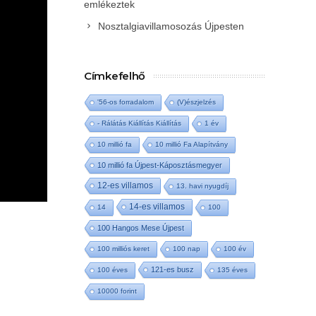
emlékeztek
Nosztalgiavillamosozás Újpesten
Címkefelhő
'56-os forradalom
(V)észjelzés
- Rálátás Kiállítás Kiállítás
1 év
10 millió fa
10 millió Fa Alapítvány
10 millió fa Újpest-Káposztásmegyer
12-es villamos
13. havi nyugdíj
14-es villamos
14
100
100 Hangos Mese Újpest
100 milliós keret
100 nap
100 év
121-es busz
100 éves
135 éves
10000 forint