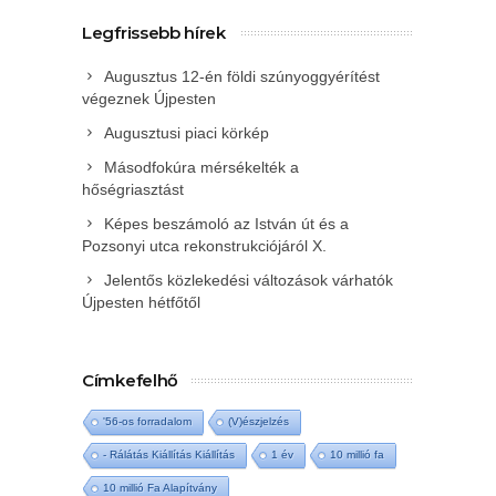
Legfrissebb hírek
Augusztus 12-én földi szúnyoggyérítést
végeznek Újpesten
Augusztusi piaci körkép
Másodfokúra mérsékelték a
hőségriasztást
Képes beszámoló az István út és a
Pozsonyi utca rekonstrukciójáról X.
Jelentős közlekedési változások várhatók
Újpesten hétfőtől
Címkefelhő
'56-os forradalom
(V)észjelzés
- Rálátás Kiállítás Kiállítás
1 év
10 millió fa
10 millió Fa Alapítvány