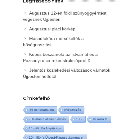
Legfrissebb hírek
Augusztus 12-én földi szúnyoggyérítést
végeznek Újpesten
Augusztusi piaci körkép
Másodfokúra mérsékelték a
hőségriasztást
Képes beszámoló az István út és a
Pozsonyi utca rekonstrukciójáról X.
Jelentős közlekedési változások várhatók
Újpesten hétfőtől
Címkefelhő
'56-os forradalom
(V)észjelzés
- Rálátás Kiállítás Kiállítás
1 év
10 millió fa
10 millió Fa Alapítvány
10 millió fa Újpest-Káposztásmegyer