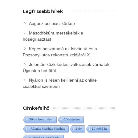
Legfrissebb hírek
Augusztusi piaci körkép
Másodfokúra mérsékelték a
hőségriasztást
Képes beszámoló az István út és a
Pozsonyi utca rekonstrukciójáról X.
Jelentős közlekedési változások várhatók
Újpesten hétfőtől
Nyáron is résen kell lenni az online
csalókkal szemben
Címkefelhő
'56-os forradalom
(V)észjelzés
- Rálátás Kiállítás Kiállítás
1 év
10 millió fa
10 millió Fa Alapítvány