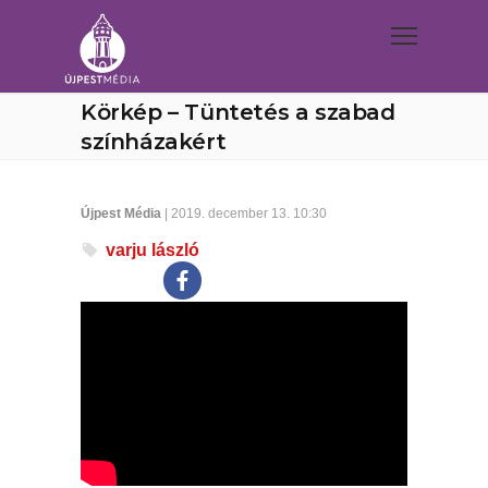
Körkép – Tüntetés a szabad
színházakért
Újpest Média
| 2019. december 13. 10:30
varju lászló