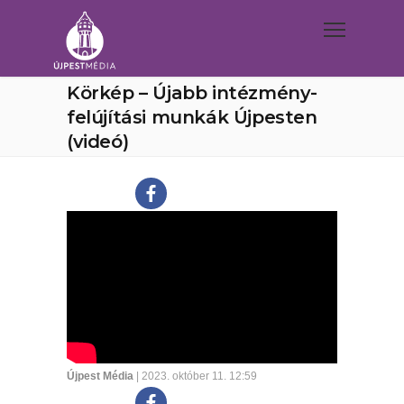
Körkép – Újabb intézmény-
felújítási munkák Újpesten
(videó)
Újpest Média
| 2023. október 11. 12:59