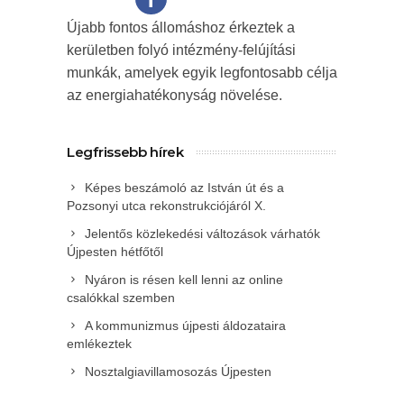
Újabb fontos állomáshoz érkeztek a
kerületben folyó intézmény-felújítási
munkák, amelyek egyik legfontosabb célja
az energiahatékonyság növelése.
Legfrissebb hírek
Képes beszámoló az István út és a
Pozsonyi utca rekonstrukciójáról X.
Jelentős közlekedési változások várhatók
Újpesten hétfőtől
Nyáron is résen kell lenni az online
csalókkal szemben
A kommunizmus újpesti áldozataira
emlékeztek
Nosztalgiavillamosozás Újpesten