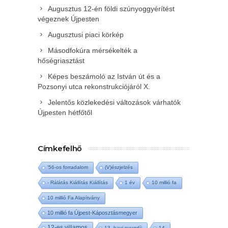
Augusztus 12-én földi szúnyoggyérítést
végeznek Újpesten
Augusztusi piaci körkép
Másodfokúra mérsékelték a
hőségriasztást
Képes beszámoló az István út és a
Pozsonyi utca rekonstrukciójáról X.
Jelentős közlekedési változások várhatók
Újpesten hétfőtől
Címkefelhő
'56-os forradalom
(V)észjelzés
- Rálátás Kiállítás Kiállítás
1 év
10 millió fa
10 millió Fa Alapítvány
10 millió fa Újpest-Káposztásmegyer
12-es villamos
13. havi nyugdíj
14