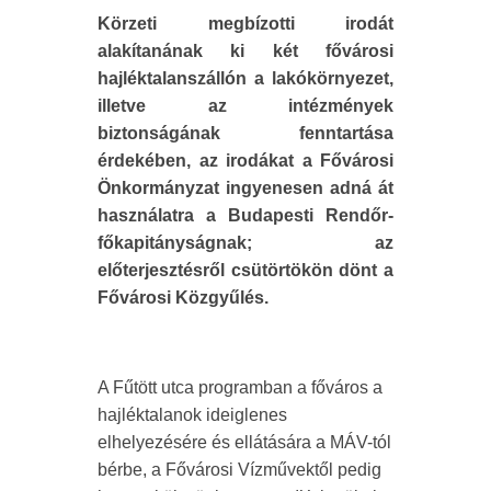
Körzeti megbízotti irodát
alakítanának ki két fővárosi
hajléktalanszállón a lakókörnyezet,
illetve az intézmények
biztonságának fenntartása
érdekében, az irodákat a Fővárosi
Önkormányzat ingyenesen adná át
használatra a Budapesti Rendőr-
főkapitányságnak; az
előterjesztésről csütörtökön dönt a
Fővárosi Közgyűlés.
A Fűtött utca programban a főváros a
hajléktalanok ideiglenes
elhelyezésére és ellátására a MÁV-tól
bérbe, a Fővárosi Vízművektől pedig