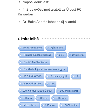
Napos időnk lesz
4–2-es győzelmet aratott az Újpest FC
Kisvárdán
Dr. Baka András lehet az új államfő
Címkefelhő
'56-os forradalom
(V)észjelzés
- Rálátás Kiállítás Kiállítás
1 év
10 millió fa
10 millió Fa Alapítvány
10 millió fa Újpest-Káposztásmegyer
12-es villamos
13. havi nyugdíj
14
14-es villamos
100
100 Hangos Mese Újpest
100 milliós keret
100 nap
100 év
100 éves
121-es busz
135 éves
10000 forint