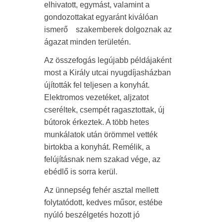
elhivatott, egymást, valamint a
gondozottakat egyaránt kiválóan
ismerő szakemberek dolgoznak az
ágazat minden területén.
Az összefogás legújabb példájaként
most a Király utcai nyugdíjasházban
újították fel teljesen a konyhát.
Elektromos vezetéket, aljzatot
cseréltek, csempét ragasztottak, új
bútorok érkeztek. A több hetes
munkálatok után örömmel vették
birtokba a konyhát. Remélik, a
felújításnak nem szakad vége, az
ebédlő is sorra kerül.
Az ünnepség fehér asztal mellett
folytatódott, kedves műsor, estébe
nyúló beszélgetés hozott jó