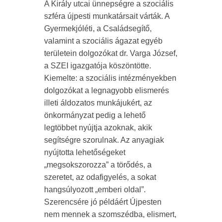
A Király utcai ünnepségre a szociális
szféra újpesti munkatársait várták. A
Gyermekjóléti, a Családsegítő,
valamint a szociális ágazat egyéb
területein dolgozókat dr. Varga József,
a SZEI igazgatója köszöntötte.
Kiemelte: a szociális intézményekben
dolgozókat a legnagyobb elismerés
illeti áldozatos munkájukért, az
önkormányzat pedig a lehető
legtöbbet nyújtja azoknak, akik
segítségre szorulnak. Az anyagiak
nyújtotta lehetőségeket
„megsokszorozza” a törődés, a
szeretet, az odafigyelés, a sokat
hangsúlyozott „emberi oldal”.
Szerencsére jó példáért Újpesten
nem mennek a szomszédba, elismert,