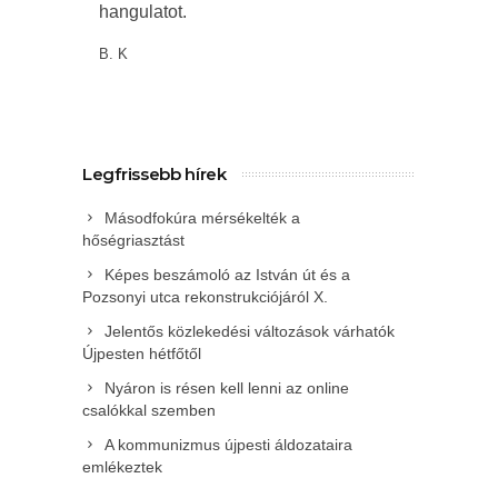
hangulatot.
B. K
Legfrissebb hírek
Másodfokúra mérsékelték a
hőségriasztást
Képes beszámoló az István út és a
Pozsonyi utca rekonstrukciójáról X.
Jelentős közlekedési változások várhatók
Újpesten hétfőtől
Nyáron is résen kell lenni az online
csalókkal szemben
A kommunizmus újpesti áldozataira
emlékeztek