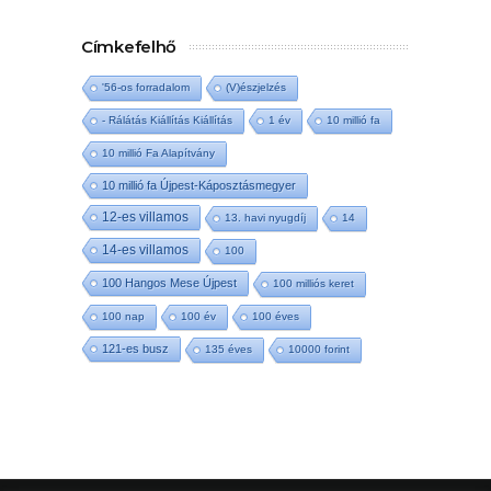
Címkefelhő
'56-os forradalom
(V)észjelzés
- Rálátás Kiállítás Kiállítás
1 év
10 millió fa
10 millió Fa Alapítvány
10 millió fa Újpest-Káposztásmegyer
12-es villamos
13. havi nyugdíj
14
14-es villamos
100
100 Hangos Mese Újpest
100 milliós keret
100 nap
100 év
100 éves
121-es busz
135 éves
10000 forint