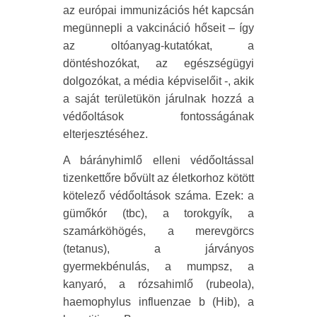
az európai immunizációs hét kapcsán
megünnepli a vakcináció hőseit – így
az oltóanyag-kutatókat, a
döntéshozókat, az egészségügyi
dolgozókat, a média képviselőit -, akik
a saját területükön járulnak hozzá a
védőoltások fontosságának
elterjesztéséhez.
A bárányhimlő elleni védőoltással
tizenkettőre bővült az életkorhoz kötött
kötelező védőoltások száma. Ezek: a
gümőkór (tbc), a torokgyík, a
szamárköhögés, a merevgörcs
(tetanus), a járványos
gyermekbénulás, a mumpsz, a
kanyaró, a rózsahimlő (rubeola),
haemophylus influenzae b (Hib), a