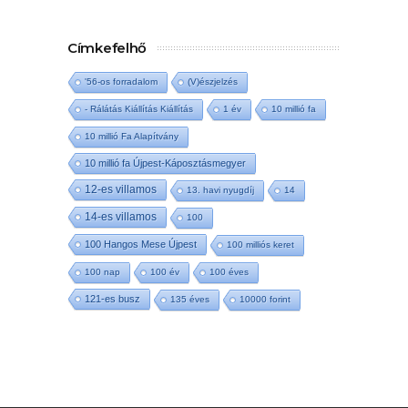
Címkefelhő
'56-os forradalom
(V)észjelzés
- Rálátás Kiállítás Kiállítás
1 év
10 millió fa
10 millió Fa Alapítvány
10 millió fa Újpest-Káposztásmegyer
12-es villamos
13. havi nyugdíj
14
14-es villamos
100
100 Hangos Mese Újpest
100 milliós keret
100 nap
100 év
100 éves
121-es busz
135 éves
10000 forint