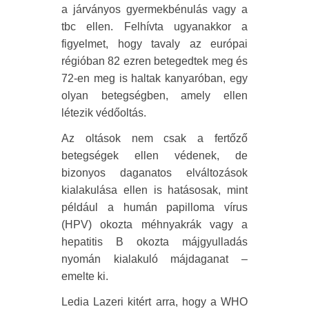
a járványos gyermekbénulás vagy a
tbc ellen. Felhívta ugyanakkor a
figyelmet, hogy tavaly az európai
régióban 82 ezren betegedtek meg és
72-en meg is haltak kanyaróban, egy
olyan betegségben, amely ellen
létezik védőoltás.
Az oltások nem csak a fertőző
betegségek ellen védenek, de
bizonyos daganatos elváltozások
kialakulása ellen is hatásosak, mint
például a humán papilloma vírus
(HPV) okozta méhnyakrák vagy a
hepatitis B okozta májgyulladás
nyomán kialakuló májdaganat –
emelte ki.
Ledia Lazeri kitért arra, hogy a WHO