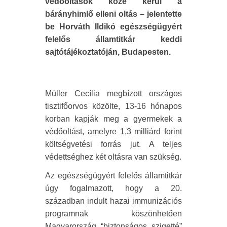
védőoltások közé kerül a
bárányhimlő elleni oltás – jelentette
be Horváth Ildikó egészségügyért
felelős államtitkár keddi
sajtótájékoztatóján, Budapesten.
Müller Cecília megbízott országos
tisztifőorvos közölte, 13-16 hónapos
korban kapják meg a gyermekek a
védőoltást, amelyre 1,3 milliárd forint
költségvetési forrás jut. A teljes
védettséghez két oltásra van szükség.
Az egészségügyért felelős államtitkár
úgy fogalmazott, hogy a 20.
században indult hazai immunizációs
programnak köszönhetően
Magyarország “biztonságos szigetté”