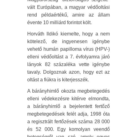
vált Európában, a magyar védőoltási
rend példaértékű, amire az állam
évente 10 milliárd forintot költ.
Horváth Ildikó kiemelte, hogy a nem
kötelező, de ingyenesen igénybe
vehető humán papilloma vírus (HPV-)
elleni védőoltást a 7. évfolyamra járó
lányok 82 százaléka vette igénybe
tavaly. Dolgoznak azon, hogy ezt az
oltást a fiúkra is kiterjesszék.
A bárányhimlő okozta megbetegedés
elleni védekezésre kitérve elmondta,
a bárányhimlő a bejelentett fertőző
megbetegedések felét adja, 1998 óta
a regisztrált fertőzések száma 28 000
és 52 000. Egy komolyan veendő
betegségről van szó, amely egyes