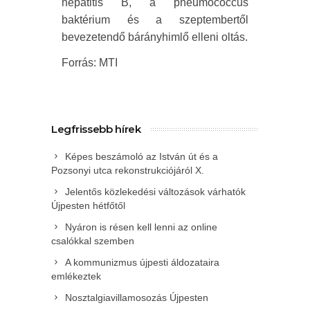
hepatitis B, a pneumococcus
baktérium és a szeptembertől
bevezetendő bárányhimlő elleni oltás.
Forrás: MTI
Legfrissebb hírek
Képes beszámoló az István út és a
Pozsonyi utca rekonstrukciójáról X.
Jelentős közlekedési változások várhatók
Újpesten hétfőtől
Nyáron is résen kell lenni az online
csalókkal szemben
A kommunizmus újpesti áldozataira
emlékeztek
Nosztalgiavillamosozás Újpesten