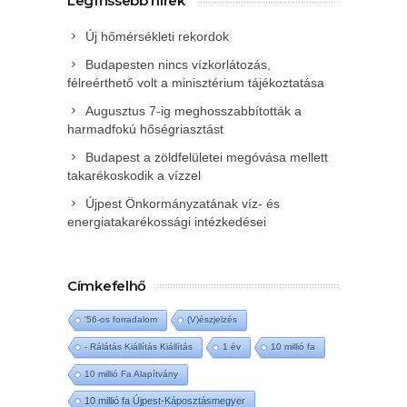
Legfrissebb hírek
Új hőmérsékleti rekordok
Budapesten nincs vízkorlátozás,
félreérthető volt a minisztérium tájékoztatása
Augusztus 7-ig meghosszabbították a
harmadfokú hőségriasztást
Budapest a zöldfelületei megóvása mellett
takarékoskodik a vízzel
Újpest Önkormányzatának víz- és
energiatakarékossági intézkedései
Címkefelhő
'56-os forradalom
(V)észjelzés
- Rálátás Kiállítás Kiállítás
1 év
10 millió fa
10 millió Fa Alapítvány
10 millió fa Újpest-Káposztásmegyer