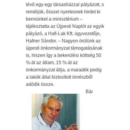
lévő egy-egy társasházzal pályázott, s
reméljük, ősszel nyertesnek hirdet ki
bennünket a minisztérium –
tájékoztatta az Újpesti Naplót az egyik
pályázó, a Hafi-Lak Kft. ügyvezetője,
Hafner Sándor
. – Nagyon örülünk az
újpesti önkormányzat támogatásának
is, hiszen így a bekerülési költség 50
%-át az állam, 15 %-át az
önkormányzat állja, a maradék pedig
a lakók által biztosított önrészből
adódik össze.
Bár