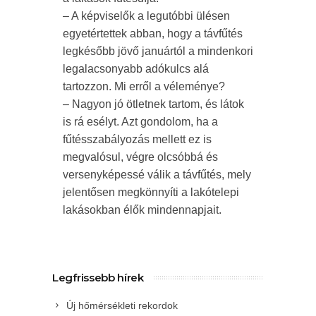
– A képviselők a legutóbbi ülésen
egyetértettek abban, hogy a távfűtés
legkésőbb jövő januártól a mindenkori
legalacsonyabb adókulcs alá
tartozzon. Mi erről a véleménye?
– Nagyon jó ötletnek tartom, és látok
is rá esélyt. Azt gondolom, ha a
fűtésszabályozás mellett ez is
megvalósul, végre olcsóbbá és
versenyképessé válik a távfűtés, mely
jelentősen megkönnyíti a lakótelepi
lakásokban élők mindennapjait.
Legfrissebb hírek
Új hőmérsékleti rekordok