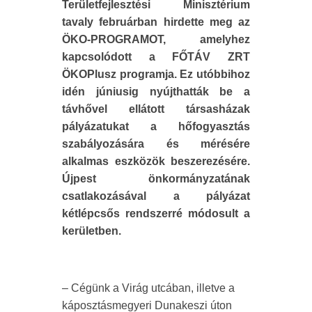
Területfejlesztési Minisztérium
tavaly februárban hirdette meg az
ÖKO-PROGRAMOT, amelyhez
kapcsolódott a FŐTÁV ZRT
ÖKOPlusz programja. Ez utóbbihoz
idén júniusig nyújthatták be a
távhővel ellátott társasházak
pályázatukat a hőfogyasztás
szabályozására és mérésére
alkalmas eszközök beszerezésére.
Újpest önkormányzatának
csatlakozásával a pályázat
kétlépcsős rendszerré módosult a
kerületben.
– Cégünk a Virág utcában, illetve a
káposztásmegyeri Dunakeszi úton