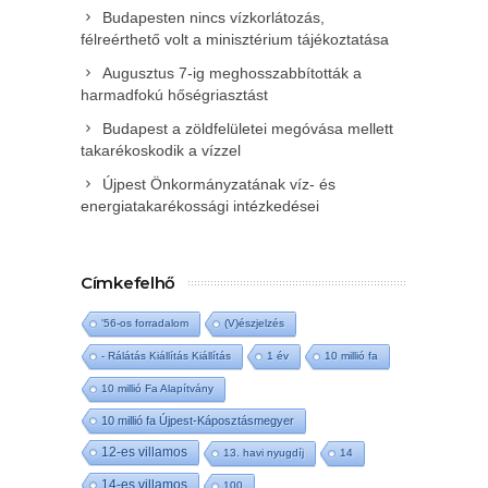
Budapesten nincs vízkorlátozás,
félreérthető volt a minisztérium tájékoztatása
Augusztus 7-ig meghosszabbították a
harmadfokú hőségriasztást
Budapest a zöldfelületei megóvása mellett
takarékoskodik a vízzel
Újpest Önkormányzatának víz- és
energiatakarékossági intézkedései
Címkefelhő
'56-os forradalom
(V)észjelzés
- Rálátás Kiállítás Kiállítás
1 év
10 millió fa
10 millió Fa Alapítvány
10 millió fa Újpest-Káposztásmegyer
12-es villamos
13. havi nyugdíj
14
14-es villamos
100