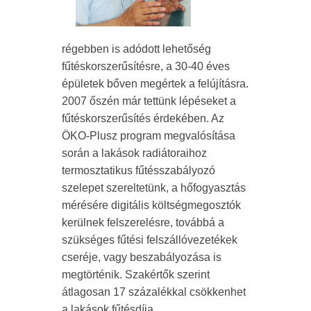
régebben is adódott lehetőség
fűtéskorszerűsítésre, a 30-40 éves
épületek bőven megértek a felújításra.
2007 őszén már tettünk lépéseket a
fűtéskorszerűsítés érdekében. Az
ÖKO-Plusz program megvalósítása
során a lakások radiátoraihoz
termosztatikus fűtésszabályozó
szelepet szereltetünk, a hőfogyasztás
mérésére digitális költségmegosztók
kerülnek felszerelésre, továbbá a
szükséges fűtési felszállóvezetékek
cseréje, vagy beszabályozása is
megtörténik.
Szakértők szerint
átlagosan 17 százalékkal csökkenhet
a lakások fűtésdíja.