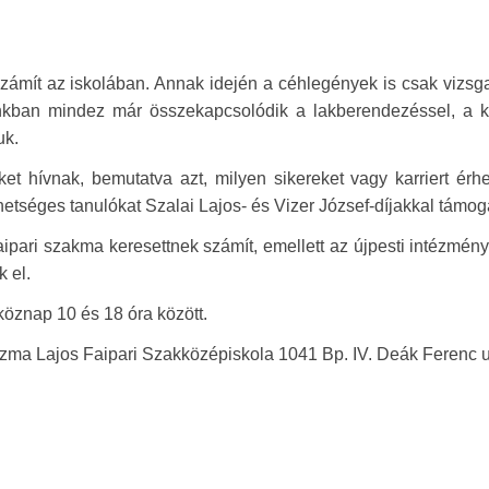
zámít az iskolában. Annak idején a céhlegények is csak vizs
ainkban mindez már összekapcsolódik a lakberendezéssel, a k
uk.
 hívnak, bemutatva azt, milyen sikereket vagy karriert érhe
tehetséges tanulókat Szalai Lajos- és Vizer József-díjakkal támog
 faipari szakma keresettnek számít, emellett az újpesti intézmény
 el.
tköznap 10 és 18 óra között.
a Lajos Faipari Szakközépiskola 1041 Bp. IV. Deák Ferenc u