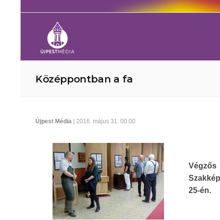
Középpontban a fa
Újpest Média
| 2016. május 31. 00:00
Végzős 
Szakkép
25-én.