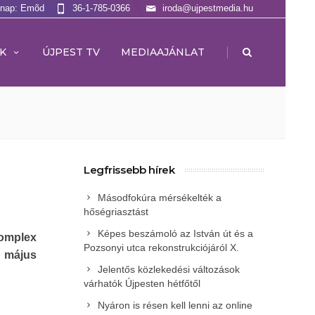
lnap: Emõd
36-1-785-0366
iroda@ujpestmedia.hu
|
K
ÚJPEST TV
MEDIAAJÁNLAT
Legfrissebb hírek
Másodfokúra mérsékelték a
hőségriasztást
Képes beszámoló az István út és a
Komplex
Pozsonyi utca rekonstrukciójáról X.
n május
Jelentős közlekedési változások
várhatók Újpesten hétfőtől
Nyáron is résen kell lenni az online