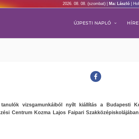
2026. 08. 08. (szombat) |
Ma: László
| Ho
ÚJPESTI NAPLÓ
HÍRE
tanulók vizsgamunkáiból nyílt kiállítás a Budapesti 
zési Centrum Kozma Lajos Faipari Szakközépiskolájába