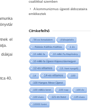
csalókkal szemben
A kommunizmus újpesti áldozataira
emlékeztek
gamunka
önyvtár
Címkefelhő
tnek el
'56-os forradalom
(V)észjelzés
atja.
- Rálátás Kiállítás Kiállítás
1 év
 diákjai
10 millió fa
10 millió Fa Alapítvány
10 millió fa Újpest-Káposztásmegyer
12-es villamos
13. havi nyugdíj
14-es villamos
14
100
tca 40.
100 Hangos Mese Újpest
100 milliós keret
100 nap
100 év
121-es busz
100 éves
135 éves
10000 forint