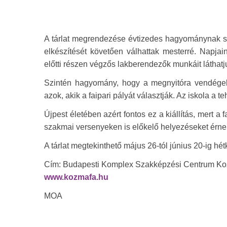
A tárlat megrendezése évtizedes hagyománynak s
elkészítését követően válhattak mesterré. Napj
előtti részen végzős lakberendezők munkáit láthatj
Szintén hagyomány, hogy a megnyitóra vendégeket
azok, akik a faipari pályát választják. Az iskola a 
Újpest életében azért fontos ez a kiállítás, mert a
szakmai versenyeken is előkelő helyezéseket érnek
A tárlat megtekinthető május 26-tól június 20-ig hé
Cím: Budapesti Komplex Szakképzési Centrum Kozm
www.kozmafa.hu
MOA