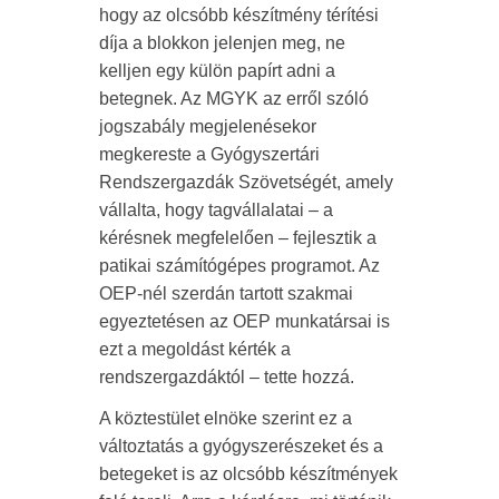
hogy az olcsóbb készítmény térítési
díja a blokkon jelenjen meg, ne
kelljen egy külön papírt adni a
betegnek. Az MGYK az erről szóló
jogszabály megjelenésekor
megkereste a Gyógyszertári
Rendszergazdák Szövetségét, amely
vállalta, hogy tagvállalatai – a
kérésnek megfelelően – fejlesztik a
patikai számítógépes programot. Az
OEP-nél szerdán tartott szakmai
egyeztetésen az OEP munkatársai is
ezt a megoldást kérték a
rendszergazdáktól – tette hozzá.
A köztestület elnöke szerint ez a
változtatás a gyógyszerészeket és a
betegeket is az olcsóbb készítmények