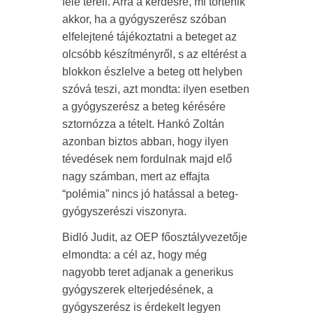
felé tereli. Arra a kérdésre, mi történik
akkor, ha a gyógyszerész szóban
elfelejtené tájékoztatni a beteget az
olcsóbb készítményről, s az eltérést a
blokkon észlelve a beteg ott helyben
szóvá teszi, azt mondta: ilyen esetben
a gyógyszerész a beteg kérésére
sztornózza a tételt. Hankó Zoltán
azonban biztos abban, hogy ilyen
tévedések nem fordulnak majd elő
nagy számban, mert az effajta
“polémia” nincs jó hatással a beteg-
gyógyszerészi viszonyra.
Bidló Judit, az OEP főosztályvezetője
elmondta: a cél az, hogy még
nagyobb teret adjanak a generikus
gyógyszerek elterjedésének, a
gyógyszerész is érdekelt legyen