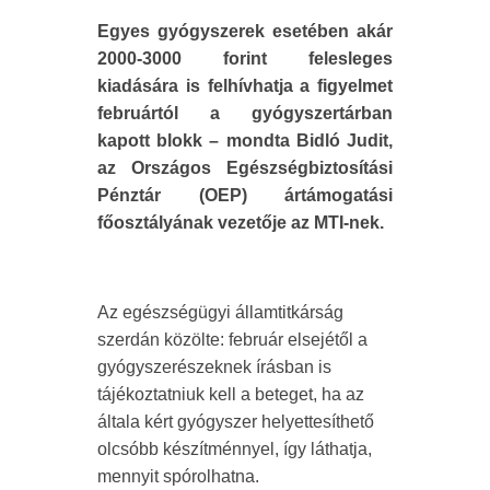
Egyes gyógyszerek esetében akár
2000-3000 forint felesleges
kiadására is felhívhatja a figyelmet
februártól a gyógyszertárban
kapott blokk – mondta Bidló Judit,
az Országos Egészségbiztosítási
Pénztár (OEP) ártámogatási
főosztályának vezetője az MTI-nek.
Az egészségügyi államtitkárság
szerdán közölte: február elsejétől a
gyógyszerészeknek írásban is
tájékoztatniuk kell a beteget, ha az
általa kért gyógyszer helyettesíthető
olcsóbb készítménnyel, így láthatja,
mennyit spórolhatna.