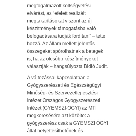
megfogalmazott költségvetési
elvárást, az “efelett realizált
megtakarításokat viszont az új
készítmények támogatásba való
befogadására tudják fordítani” – tette
hozzá. Az állam mellett jelentős
összegeket spórolhatnak a betegek
is, ha az olcsóbb készítményeket
választják – hangsúlyozta Bidló Judit.
A változással kapcsolatban a
Gyógyszerészeti és Egészségügyi
Minőség- és Szervezetfejlesztési
Intézet Országos Gyógyszerészeti
Intézet (GYEMSZI-OGYI) az MTI
megkeresésére azt közölte: a
gyógyszerész csak a GYEMSZI OGYI
által helyettesíthetőnek és