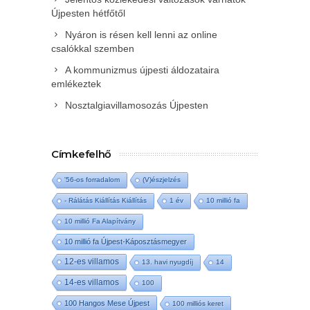
Újpesten hétfőtől
Nyáron is résen kell lenni az online
csalókkal szemben
A kommunizmus újpesti áldozataira
emlékeztek
Nosztalgiavillamosozás Újpesten
Címkefelhő
'56-os forradalom
(V)észjelzés
- Rálátás Kiállítás Kiállítás
1 év
10 millió fa
10 millió Fa Alapítvány
10 millió fa Újpest-Káposztásmegyer
12-es villamos
13. havi nyugdíj
14
14-es villamos
100
100 Hangos Mese Újpest
100 milliós keret