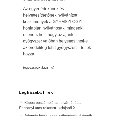
Az egyenértékűnek és
helyettesíthetőnek nyilvánított
készítmények a GYEMSZI OGYI
honlapján nyilvánosak, mindenki
ellenőrizheti, hogy az ajánlott
gyógyszer valóban helyettesítheti-e
az eredetileg felírt gyógyszert – tették
hozzá.
(egeszsegkalauz.hu)
Legfrissebb hírek
Képes beszámoló az István út és a
Pozsonyi utca rekonstrukciójáról X.
Jelentős közlekedési változások várhatók