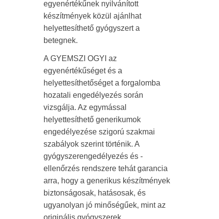
egyenértékűnek nyilvánított
készítmények közül ajánlhat
helyettesíthető gyógyszert a
betegnek.
A GYEMSZI OGYI az
egyenértékűséget és a
helyettesíthetőséget a forgalomba
hozatali engedélyezés során
vizsgálja. Az egymással
helyettesíthető generikumok
engedélyezése szigorú szakmai
szabályok szerint történik. A
gyógyszerengedélyezés és -
ellenőrzés rendszere tehát garancia
arra, hogy a generikus készítmények
biztonságosak, hatásosak, és
ugyanolyan jó minőségűek, mint az
originális gyógyszerek.