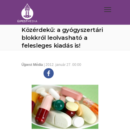
Közérdekű: a gyógyszertári
blokkról leolvasható a
felesleges kiadás is!
Újpest Média
| 2012. január 27. 00:00