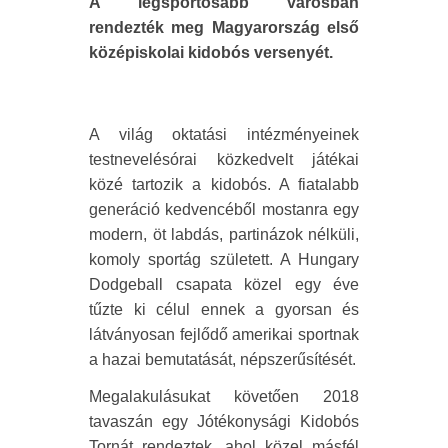
A legsportosabb városban
rendezték meg Magyarország első
középiskolai kidobós versenyét.
A világ oktatási intézményeinek
testnevelésórai közkedvelt játékai
közé tartozik a kidobós. A fiatalabb
generáció kedvencéből mostanra egy
modern, öt labdás, partinázok nélküli,
komoly sportág született. A Hungary
Dodgeball csapata közel egy éve
tűzte ki célul ennek a gyorsan és
látványosan fejlődő amerikai sportnak
a hazai bemutatását, népszerűsítését.
Megalakulásukat követően 2018
tavaszán egy Jótékonysági Kidobós
Tornát rendeztek, ahol közel másfél