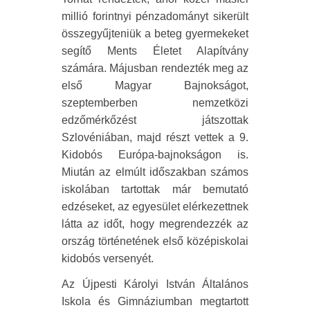
millió forintnyi pénzadományt sikerült
összegyűjteniük a beteg gyermekeket
segítő Ments Életet Alapítvány
számára. Májusban rendezték meg az
első Magyar Bajnokságot,
szeptemberben nemzetközi
edzőmérkőzést játszottak
Szlovéniában, majd részt vettek a 9.
Kidobós Európa-bajnokságon is.
Miután az elmúlt időszakban számos
iskolában tartottak már bemutató
edzéseket, az egyesület elérkezettnek
látta az időt, hogy megrendezzék az
ország történetének első középiskolai
kidobós versenyét.
Az Újpesti Károlyi István Általános
Iskola és Gimnáziumban megtartott