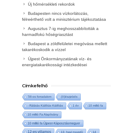
Új hőmérsékleti rekordok
Budapesten nincs vízkorlátozás,
félreérthető volt a minisztérium tájékoztatása
Augusztus 7-ig meghosszabbították a
harmadfokú hőségriasztást
Budapest a zöldfelületei megóvása mellett
takarékoskodik a vízzel
Újpest Önkormányzatának víz- és
energiatakarékossági intézkedései
Címkefelhő
'56-os forradalom
(V)észjelzés
- Rálátás Kiállítás Kiállítás
1 év
10 millió fa
10 millió Fa Alapítvány
10 millió fa Újpest-Káposztásmegyer
12-es villamos
13. havi nyugdíj
14