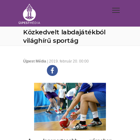
Közkedvelt labdajátékból
világhírű sportág
Újpest Média
| 2019. február 20. 00:00