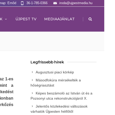
lnap: Emõd
36-1-785-0366
iroda@ujpestmedia.hu
|
K
ÚJPEST TV
MEDIAAJÁNLAT
Legfrissebb hírek
Augusztusi piaci körkép
az 1-es
Másodfokúra mérsékelték a
mint a
hőségriasztást
ekedést
Képes beszámoló az István út és a
dionban
Pozsonyi utca rekonstrukciójáról X.
érkőzés
Jelentős közlekedési változások
várhatók Újpesten hétfőtől