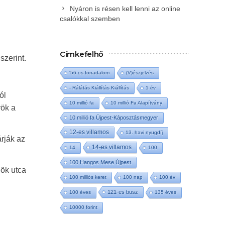
Nyáron is résen kell lenni az online
csalókkal szemben
Címkefelhő
szerint.
'56-os forradalom
(V)észjelzés
- Rálátás Kiállítás Kiállítás
1 év
ól
10 millió fa
10 millió Fa Alapítvány
rök a
10 millió fa Újpest-Káposztásmegyer
12-es villamos
13. havi nyugdíj
rják az
14-es villamos
14
100
100 Hangos Mese Újpest
nök utca
100 milliós keret
100 nap
100 év
121-es busz
100 éves
135 éves
10000 forint