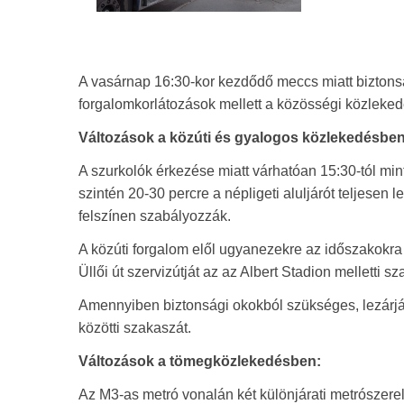
A vasárnap 16:30-kor kezdődő meccs miatt biztonsá
forgalomkorlátozások mellett a közösségi közlekedés
Változások a közúti és gyalogos közlekedésben
A szurkolók érkezése miatt várhatóan 15:30-tól min
szintén 20-30 percre a népligeti aluljárót teljese
felszínen szabályozzák.
A közúti forgalom elől ugyanezekre az időszakokra 
Üllői út szervizútját az az Albert Stadion melletti s
Amennyiben biztonsági okokból szükséges, lezárják
közötti szakaszát.
Változások a tömegközlekedésben:
Az M3-as metró vonalán két különjárati metrószere