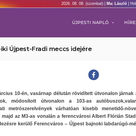
2026. 08. 08. (szombat) |
Ma: László
| Ho
ÚJPESTI NAPLÓ
HÍRE
iki Újpest-Fradi meccs idejére
rcius 10-én, vasárnap délután rövidített útvonalon járnak 
sok, módosított útvonalon a 103-as autóbuszok,vala
rati metrószerelvények várhatóan kisebb menetidő-növ
 majd az M3-as vonalán a ferencvárosi Albert Flórián Sta
ezésre kerülő Ferencváros – Újpest bajnoki labdarúgó-m