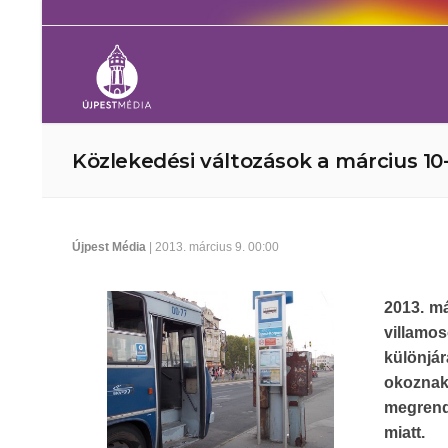
Közlekedési változások a március 10-
Újpest Média
| 2013. március 9. 00:00
2013. má
villamo
különjá
okoznak
megrend
miatt.