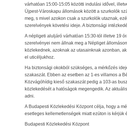
várhatóan 15:00-15:05 közötti indulási idővel, illet
Újpest-Városkapu állomások között a szurkolók szá
meg, s mivel azokon csak a szurkolók utaznak, ez
szerelvények követési ideje. A biztonsági intézkedé
A népligeti aluljáró várhatóan 15:30-tól illetve 19 
szerelvényei nem állnak meg a Népliget állomáson
közlekednek, azoknak az utasainknak azonban, akik
el uticéljukhoz.
Ha biztonsági okokból szükséges, a mérkőzés ideje 
szakaszát. Ebben az esetben az 1-es villamos a Béc
Közvágóhídig kieső szakaszát pedig a 103-as bus
közlekedését a hatóságok megengedik. Az aktuális 
adni.
A Budapesti Közlekedési Központ célja, hogy a mér
esetleges kellemetlenségek miatt ezúton is kérjük 
Budapesti Közlekedési Központ