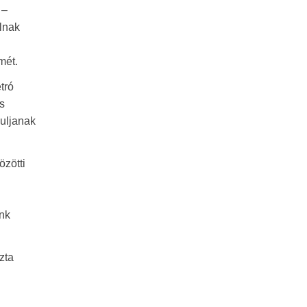
 –
lnak
mét.
tró
s
duljanak
özötti
unk
zta