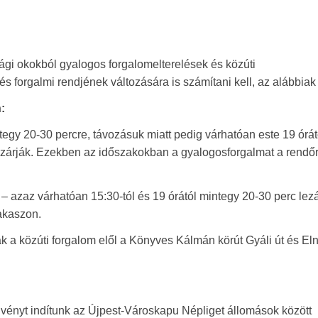
gi okokból gyalogos forgalomelterelések és közúti
 forgalmi rendjének változására is számítani kell, az alábbiak 
:
tegy 20-30 percre, távozásuk miatt pedig várhatóan este 19 órát
n lezárják. Ezekben az időszakokban a gyalogosforgalmat a rendő
– azaz várhatóan 15:30-tól és 19 órától mintegy 20-30 perc lezá
zakaszon.
 a közúti forgalom elől a Könyves Kálmán körút Gyáli út és El
lvényt indítunk az Újpest-Városkapu Népliget állomások között