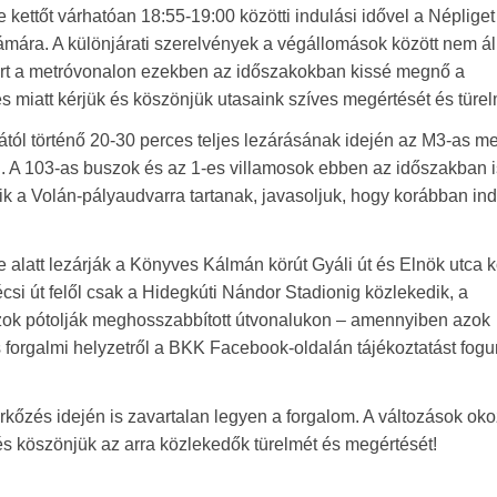
ve kettőt várhatóan 18:55-19:00 közötti indulási idővel a Népliget
mára. A különjárati szerelvények a végállomások között nem ál
ért a metróvonalon ezekben az időszakokban kissé megnő a
s miatt kérjük és köszönjük utasaink szíves megértését és türel
órától történő 20-30 perces teljes lezárásának idején az M3-as me
. A 103-as buszok és az 1-es villamosok ebben az időszakban i
 a Volán-pályaudvarra tartanak, javasoljuk, hogy korábban in
alatt lezárják a Könyves Kálmán körút Gyáli út és Elnök utca k
si út felől csak a Hidegkúti Nándor Stadionig közlekedik, a
zok pótolják meghosszabbított útvonalukon – amennyiben azok
forgalmi helyzetről a BKK Facebook-oldalán tájékoztatást fog
kőzés idején is zavartalan legyen a forgalom. A változások oko
és köszönjük az arra közlekedők türelmét és megértését!