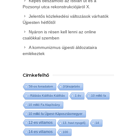
Képes beszámoló az István út és a
Pozsonyi utca rekonstrukciójáról X.
Jelentős közlekedési változások várhatók
Újpesten hétfőtől
Nyáron is résen kell lenni az online
csalókkal szemben
A kommunizmus újpesti áldozataira
emlékeztek
Címkefelhő
'56-os forradalom
(V)észjelzés
- Rálátás Kiállítás Kiállítás
1 év
10 millió fa
10 millió Fa Alapítvány
10 millió fa Újpest-Káposztásmegyer
12-es villamos
13. havi nyugdíj
14
14-es villamos
100