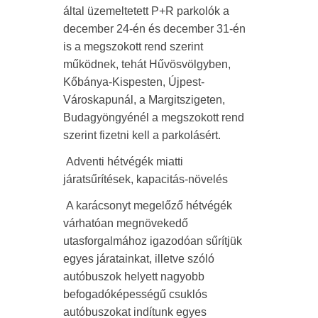
által üzemeltetett P+R parkolók a
december 24-én és december 31-én
is a megszokott rend szerint
működnek, tehát Hűvösvölgyben,
Kőbánya-Kispesten, Újpest-
Városkapunál, a Margitszigeten,
Budagyöngyénél a megszokott rend
szerint fizetni kell a parkolásért.
Adventi hétvégék miatti
járatsűrítések, kapacitás-növelés
A karácsonyt megelőző hétvégék
várhatóan megnövekedő
utasforgalmához igazodóan sűrítjük
egyes járatainkat, illetve szóló
autóbuszok helyett nagyobb
befogadóképességű csuklós
autóbuszokat indítunk egyes