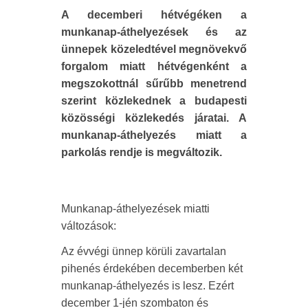
A decemberi hétvégéken a
munkanap-áthelyezések és az
ünnepek közeledtével megnövekvő
forgalom miatt hétvégenként a
megszokottnál sűrűbb menetrend
szerint közlekednek a budapesti
közösségi közlekedés járatai. A
munkanap-áthelyezés miatt a
parkolás rendje is megváltozik.
Munkanap-áthelyezések miatti
változások:
Az évvégi ünnep körüli zavartalan
pihenés érdekében decemberben két
munkanap-áthelyezés is lesz. Ezért
december 1-jén szombaton és