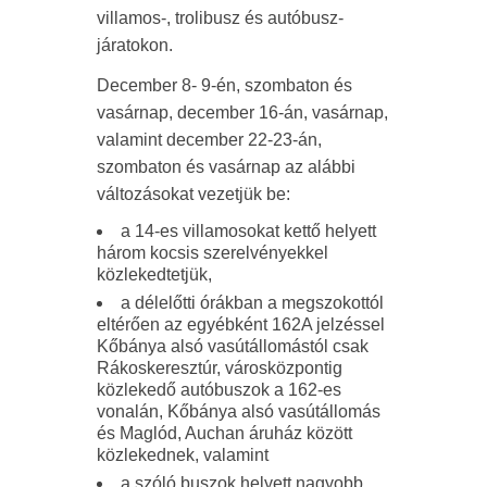
villamos-, trolibusz és autóbusz-
járatokon.
December 8- 9-én, szombaton és
vasárnap, december 16-án, vasárnap,
valamint december 22-23-án,
szombaton és vasárnap az alábbi
változásokat vezetjük be:
a 14-es villamosokat kettő helyett
három kocsis szerelvényekkel
közlekedtetjük,
a délelőtti órákban a megszokottól
eltérően az egyébként 162A jelzéssel
Kőbánya alsó vasútállomástól csak
Rákoskeresztúr, városközpontig
közlekedő autóbuszok a 162-es
vonalán, Kőbánya alsó vasútállomás
és Maglód, Auchan áruház között
közlekednek, valamint
a szóló buszok helyett nagyobb