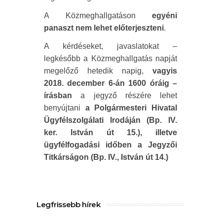
A Közmeghallgatáson
egyéni
panaszt nem lehet előterjeszteni
.
A kérdéseket, javaslatokat –
legkésőbb a Közmeghallgatás napját
megelőző hetedik napig,
vagyis
2018. december 6-án 1600 óráig –
írásban
a jegyző részére lehet
benyújtani
a Polgármesteri Hivatal
Ügyfélszolgálati Irodáján (Bp. IV.
ker. István út 15.), illetve
ügyfélfogadási időben a Jegyzői
Titkárságon (Bp. IV., István út 14.)
Legfrissebb hírek