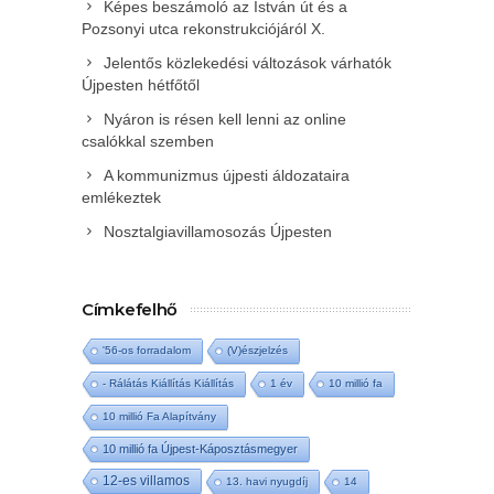
Képes beszámoló az István út és a
Pozsonyi utca rekonstrukciójáról X.
Jelentős közlekedési változások várhatók
Újpesten hétfőtől
Nyáron is résen kell lenni az online
csalókkal szemben
A kommunizmus újpesti áldozataira
emlékeztek
Nosztalgiavillamosozás Újpesten
Címkefelhő
'56-os forradalom
(V)észjelzés
- Rálátás Kiállítás Kiállítás
1 év
10 millió fa
10 millió Fa Alapítvány
10 millió fa Újpest-Káposztásmegyer
12-es villamos
13. havi nyugdíj
14