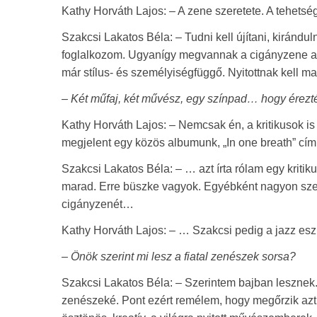
Kathy Horváth Lajos: – A zene szeretete. A tehetsé
Szakcsi Lakatos Béla: – Tudni kell újítani, kirándul
foglalkozom. Ugyanígy megvannak a cigányzene alapj
már stílus- és személyiségfüggő. Nyitottnak kell ma
– Két műfaj, két művész, egy színpad… hogy érezt
Kathy Horváth Lajos: – Nemcsak én, a kritikusok is
megjelent egy közös albumunk, „In one breath” címm
Szakcsi Lakatos Béla: – … azt írta rólam egy kriti
marad. Erre büszke vagyok. Egyébként nagyon sze
cigányzenét…
Kathy Horváth Lajos: – … Szakcsi pedig a jazz es
– Önök szerint mi lesz a fiatal zenészek sorsa?
Szakcsi Lakatos Béla: – Szerintem bajban lesznek.
zenészeké. Pont ezért remélem, hogy megőrzik azt 