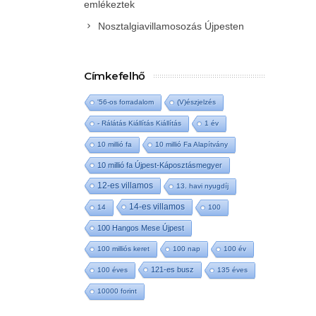
emlékeztek
Nosztalgiavillamosozás Újpesten
Címkefelhő
'56-os forradalom
(V)észjelzés
- Rálátás Kiállítás Kiállítás
1 év
10 millió fa
10 millió Fa Alapítvány
10 millió fa Újpest-Káposztásmegyer
12-es villamos
13. havi nyugdíj
14-es villamos
14
100
100 Hangos Mese Újpest
100 milliós keret
100 nap
100 év
121-es busz
100 éves
135 éves
10000 forint