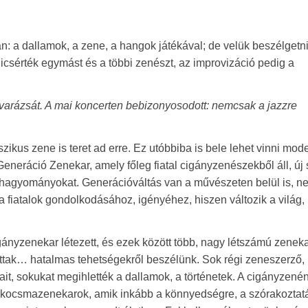
: a dallamok, a zene, a hangok játékával; de velük beszélgetni
 dicsérték egymást és a többi zenészt, az improvizáció pedig a
t” varázsát. A mai koncerten bebizonyosodott: nemcsak a jazzre
zikus zene is teret ad erre. Ez utóbbiba is bele lehet vinni mod
Generáció Zenekar, amely főleg fiatal cigányzenészekből áll, új s
 a hagyományokat. Generációváltás van a művészeten belül is, 
 fiatalok gondolkodásához, igényéhez, hiszen változik a világ,
gányzenekar létezett, és ezek között több, nagy létszámú zeneka
ottak… hatalmas tehetségekről beszélünk. Sok régi zeneszerző,
t, sokukat megihlették a dallamok, a történetek. A cigányzené
bb kocsmazenekarok, amik inkább a könnyedségre, a szórakoztat