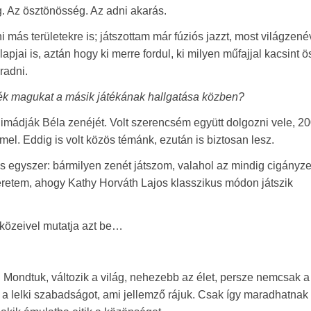
g. Az ösztönösség. Az adni akarás.
ni más területekre is; játszottam már fúziós jazzt, most világzené
ai is, aztán hogy ki merre fordul, ki milyen műfajjal kacsint ö
radni.
ék magukat a másik játékának hallgatása közben?
 imádják Béla zenéjét. Volt szerencsém együtt dolgozni vele, 2
el. Eddig is volt közös témánk, ezután is biztosan lesz.
kus egyszer: bármilyen zenét játszom, valahol az mindig cigányz
retem, ahogy Kathy Horváth Lajos klasszikus módon játszik
zközeivel mutatja azt be…
 Mondtuk, változik a világ, nehezebb az élet, persze nemcsak a
a lelki szabadságot, ami jellemző rájuk. Csak így maradhatnak