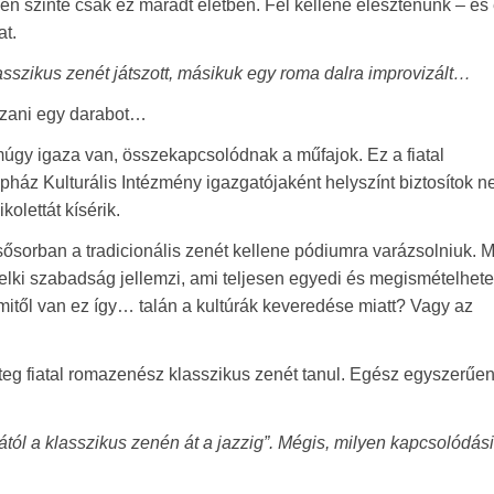
en szinte csak ez maradt életben. Fel kellene élesztenünk – és 
at.
asszikus zenét játszott, másikuk egy roma dalra improvizált…
tszani egy darabot…
úgy igaza van, összekapcsolódnak a műfajok. Ez a fiatal
áz Kulturális Intézmény igazgatójaként helyszínt biztosítok nek
kolettát kísérik.
sorban a tradicionális zenét kellene pódiumra varázsolniuk. M
elki szabadság jellemzi, ami teljesen egyedi és megismételhetet
mitől van ez így… talán a kultúrák keveredése miatt? Vagy az
geteg fiatal romazenész klasszikus zenét tanul. Egész egyszerűe
ától a klasszikus zenén át a jazzig”. Mégis, milyen kapcsolódás