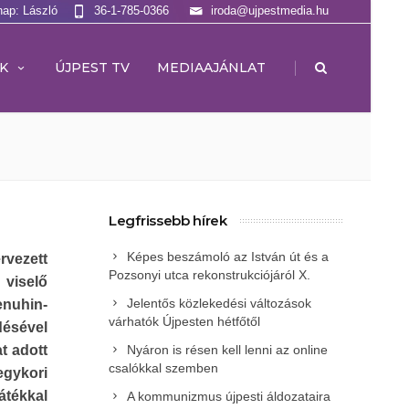
nap: László
36-1-785-0366
iroda@ujpestmedia.hu
|
K
ÚJPEST TV
MEDIAAJÁNLAT
Legfrissebb hírek
Képes beszámoló az István út és a
vezett
Pozsonyi utca rekonstrukciójáról X.
viselő
Jelentős közlekedési változások
enuhin-
várhatók Újpesten hétfőtől
ésével
t adott
Nyáron is résen kell lenni az online
csalókkal szemben
egykori
átékkal
A kommunizmus újpesti áldozataira