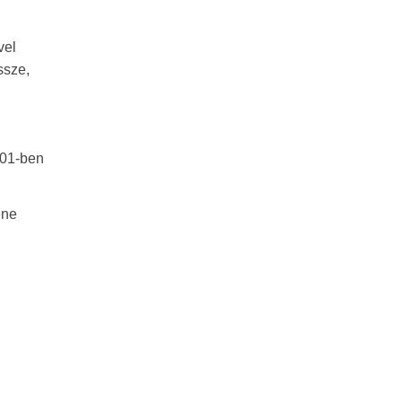
vel
ssze,
001-ben
ene