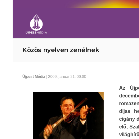
Közös nyelven zenélnek
Újpest Média
| 2009. január 21. 00:00
Az Újpe
decembe
romazen
díjas 
cigány d
elő; Sza
világhí