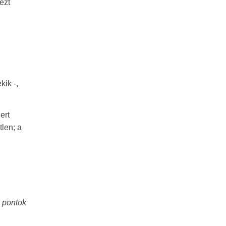
ezt
ik -,
ert
len; a
n
i pontok