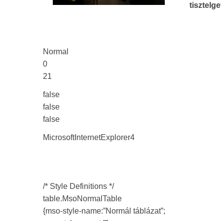
tisztelge
Normal
0
21
false
false
false
MicrosoftInternetExplorer4
/* Style Definitions */
table.MsoNormalTable
{mso-style-name:”Normál táblázat”;