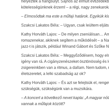
helyezték a hangsúlyt. Sajnos az elmúlt évtizedekb
kötelességünknek érzem! – a régi, nagy zenekarok
– Elmosódtak ma este a műfaji határok. Egyikük kl
Szakcsi Lakatos Béla: – Ugyan, csak leültem eljá
Kathy Horváth Lajos: – De milyen zseniálisan… Am
romazenekar, akiknek segítem a működését – a Naph
jazz-t is játszik, például Winand Gábort és Szőke Ni
Szakcsi Lakatos Béla: – Meggyőződésem, hogy első
igény van rá. A cigányzenészeket ösztönösség és l
zsigereinkben van a ritmus, a dallam. Nem tudom, 
életszeretet, a lelki szabadság az ok?
Kathy Horváth Lajos: – És azt se felejtsük el, ren
szükségük, szükségünk van a muzsikára.
– A koncert a következő nevet kapta: „A magyar nót
vannak a műfajok között?