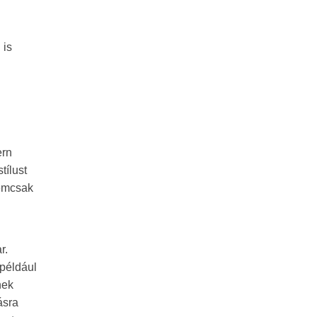
 is
ern
tílust
nemcsak
r.
 például
nek
ásra