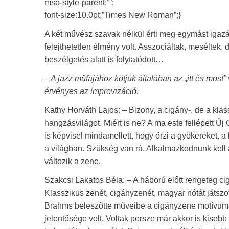
mso-style-parent:””;
font-size:10.0pt;”Times New Roman”;}
A két művész szavak nélkül érti meg egymást igazán
felejthetetlen élmény volt. Asszociáltak, meséltek,
beszélgetés alatt is folytatódott…
– A jazz műfajához kötjük általában az „itt és mos
érvényes az improvizáció.
Kathy Horváth Lajos: – Bizony, a cigány-, de a klass
hangzásvilágot. Miért is ne? A ma este fellépett Új 
is képvisel mindamellett, hogy őrzi a gyökereket,
a világban. Szükség van rá. Alkalmazkodnunk kell a
változik a zene.
Szakcsi Lakatos Béla: – A háború előtt rengeteg ci
Klasszikus zenét, cigányzenét, magyar nótát játsz
Brahms beleszőtte műveibe a cigányzene motívumai
jelentősége volt. Voltak persze már akkor is kise