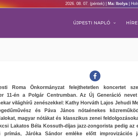
2026. 08. 07. (péntek) |
Ma: Ibolya
| Hol
ÚJPESTI NAPLÓ
HÍRE
sti Roma Önkormányzat felejthetetlen koncertet szer
r 11-én a Polgár Centrumban. Az Új Generáció nevet 
ekar világhírű zenészekkel: Kathy Horváth Lajos Jehudi M
hegedűművész és Páva János nótaénekes közreműköd
alokat, magyar nótákat és klasszikus zenei feldolgozásoka
kcsi Lakatos Béla Kossuth-díjas jazz-zongorista pedig az 
rű prímás, Járóka Sándor emléke előtt improvizációs j