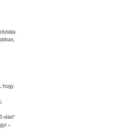
lytatja
 abban,
t, hogy
,
 rétet”
gyi –