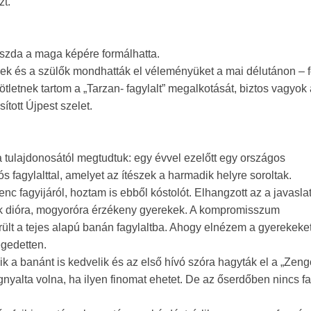
zt.
ászda a maga képére formálhatta.
kek és a szülők mondhatták el véleményüket a mai délutánon – fo
letnek tartom a „Tarzan- fagylalt” megalkotását, biztos vagyok
ított Újpest szelet.
a tulajdonosától megtudtuk: egy évvel ezelőtt egy országos
 fagylalttal, amelyet az ítészek a harmadik helyre soroltak.
c fagyijáról, hoztam is ebből kóstolót. Elhangzott az a javasla
ak dióra, mogyoróra érzékeny gyerekek. A kompromisszum
erült a tejes alapú banán fagylaltba. Ahogy elnézem a gyerekeket
légedetten.
k a banánt is kedvelik és az első hívó szóra hagyták el a „Zengő
egnyalta volna, ha ilyen finomat ehetet. De az őserdőben nincs fa