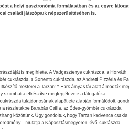
pést a helyi gasztronómia formálásában és az egyre látoga
cai családi játszópark népszerűsítésében is.
ukrászdáját is megihlette. A Vadgesztenye cukrászda, a Horváth
r cukrászda, a Sorrento cukrászda, az Andretti Pizzéria és Fa
ltkészítő mesterei a Tarzan™ Park árnyas fái alatt álmodták me
gy szombatra elkészítve meglepjék vele a látogatókat.
h cukrászda tulajdonosának alapötlete alapján formálódott, gon
 be a részletekbe Barabás Csilla, az Édes-gyömbér cukrászda
szhang közöttünk. Úgy gondoltuk, hogy Tarzan kedvence csakis
 az eredmény – mutatja a Káposztásmegyeren lévő cukrászda