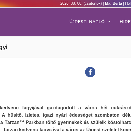
2026. 08. 06. (csütörtök) |
Ma: Berta
| Ho
ÚJPESTI NAPLÓ
HÍRE
gyi
kedvenc fagyijával gazdagodott a város hét cukrászd
. A hűsítő, ízletes, igazi nyári édességet szombaton dél
t a Tarzan™ Parkban töltő gyermekek és szüleik kóstolhat
. Tarzan kedvenc fagyijával a város az Újpest szeletet követ