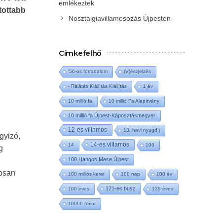
emlékeztek
tottabb
Nosztalgiavillamosozás Újpesten
Címkefelhő
'56-os forradalom
(V)észjelzés
- Rálátás Kiállítás Kiállítás
1 év
10 millió fa
10 millió Fa Alapítvány
10 millió fa Újpest-Káposztásmegyer
12-es villamos
13. havi nyugdíj
gyizó,
14-es villamos
14
100
g
100 Hangos Mese Újpest
dosan
100 milliós keret
100 nap
100 év
121-es busz
100 éves
135 éves
10000 forint