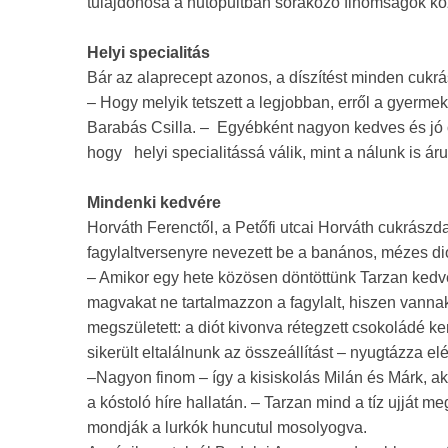
tulajdonosa a hűtőpultban sorakozó finomságok kö
Helyi specialitás
Bár az alaprecept azonos, a díszítést minden cukr
– Hogy melyik tetszett a legjobban, erről a gyerme
Barabás Csilla. – Egyébként nagyon kedves és jó öt
hogy helyi specialitássá válik, mint a nálunk is árus
Mindenki kedvére
Horváth Ferenctől, a Petőfi utcai Horváth cukrászd
fagylaltversenyre nevezett be a banános, mézes diós
– Amikor egy hete közösen döntöttünk Tarzan kedven
magvakat ne tartalmazzon a fagylalt, hiszen vann
megszületett: a diót kivonva rétegzett csokoládé k
sikerült eltalálnunk az összeállítást – nyugtázza e
–Nagyon finom – így a kisiskolás Milán és Márk, aki
a kóstoló híre hallatán. – Tarzan mind a tíz ujját m
mondják a lurkók huncutul mosolyogva.