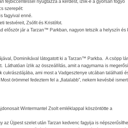
 fejbiccentéssel nyugtázza a kérdést, ízlik-e a gyorsan fogyó
cs szerepét:
is fagyival enné.
i testvéreit, Zsófit és Kristófot.
ád először jár a Tarzan™ Parkban, nagyon tetszik a helyszín és
ával, Dominikával látogatott ki a Tarzan™ Parkba. A csöpp lá
. Láthatóan ízlik az összeállítás, amit a nagymama is megerősí
k cukrászdájába, ami most a Vadgesztenye utcában található é
 Most örömmel fedeztem fel a „fiatalabb”, nekem kevésbé ismert
ajdonosait Wintermantel Zsolt emléklappal köszöntötte a
y az Újpest szelet után Tarzan kedvenc fagyija is népszerűsíthe