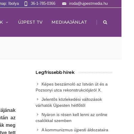
lnap: Ibolya
36-1-785-0366
iroda@ujpestmedia.hu
|
K
ÚJPEST TV
MEDIAAJÁNLAT
Legfrissebb hírek
Képes beszámoló az István út és a
Pozsonyi utca rekonstrukciójáról X.
Jelentős közlekedési változások
várhatók Újpesten hétfőtől
ájának
Nyáron is résen kell lenni az online
után az
csalókkal szemben
ták meg
A kommunizmus újpesti áldozataira
ve tett