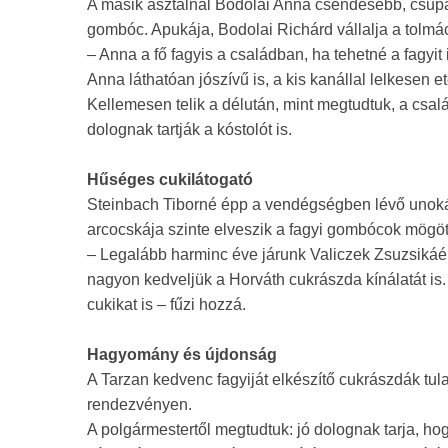
A másik asztalnál Bodolai Anna csendesebb, csupán
gombóc. Apukája, Bodolai Richárd vállalja a tolmá
– Anna a fő fagyis a családban, ha tehetné a fagyit 
Anna láthatóan jószívű is, a kis kanállal lelkesen etet
Kellemesen telik a délután, mint megtudtuk, a csal
dolognak tartják a kóstolót is.
Hűséges cukilátogató
Steinbach Tiborné épp a vendégségben lévő unokáj
arcocskája szinte elveszik a fagyi gombócok mögött
– Legalább harminc éve járunk Valiczek Zsuzsikáé
nagyon kedveljük a Horváth cukrászda kínálatát is.
cukikat is – fűzi hozzá.
Hagyomány és újdonság
A Tarzan kedvenc fagyiját elkészítő cukrászdák tul
rendezvényen.
A polgármestertől megtudtuk: jó dolognak tarja, hog