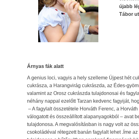
újabb lé
Tábor ut
Árnyas fák alatt
A genius loci, vagyis a hely szelleme Újpest hét c
cukrásza, a Harangvirág cukrászda, az Édes-gyömbé
valamint az Orosz cukrászda tulajdonosai és fagyla
néhány nappal ezelőtt Tarzan kedvenc fagyiját, ho
– A fagylalt összetétele Horváth Ferenc, a Horvát
válogatott és összeállított alapanyagokból – avat
tulajdonosa. A megvalósításban is nagy volt az ös
csokoládéval rétegzett banán fagylalt lehet .Íme