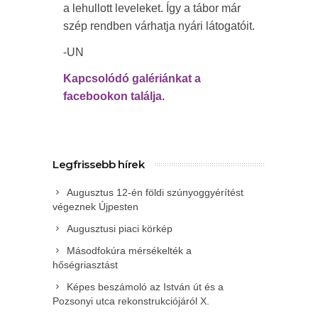
a lehullott leveleket. Így a tábor már
szép rendben várhatja nyári látogatóit.
-UN
Kapcsolódó galériánkat a
facebookon találja.
Legfrissebb hírek
Augusztus 12-én földi szúnyoggyérítést
végeznek Újpesten
Augusztusi piaci körkép
Másodfokúra mérsékelték a
hőségriasztást
Képes beszámoló az István út és a
Pozsonyi utca rekonstrukciójáról X.