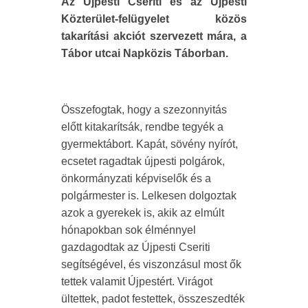
Az Újpesti Cseriti és az Újpesti
Közterület-felügyelet közös
takarítási akciót szervezett mára, a
Tábor utcai Napközis Táborban.
Összefogtak, hogy a szezonnyitás
előtt kitakarítsák, rendbe tegyék a
gyermektábort. Kapát, sövény nyírót,
ecsetet ragadtak újpesti polgárok,
önkormányzati képviselők és a
polgármester is. Lelkesen dolgoztak
azok a gyerekek is, akik az elmúlt
hónapokban sok élménnyel
gazdagodtak az Újpesti Cseriti
segítségével, és viszonzásul most ők
tettek valamit Újpestért. Virágot
ültettek, padot festettek, összeszedték