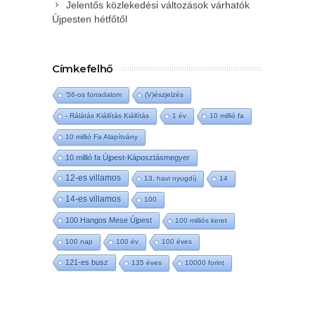
Jelentős közlekedési változások várhatók
Újpesten hétfőtől
Címkefelhő
'56-os forradalom
(V)észjelzés
- Rálátás Kiállítás Kiállítás
1 év
10 millió fa
10 millió Fa Alapítvány
10 millió fa Újpest-Káposztásmegyer
12-es villamos
13. havi nyugdíj
14
14-es villamos
100
100 Hangos Mese Újpest
100 milliós keret
100 nap
100 év
100 éves
121-es busz
135 éves
10000 forint