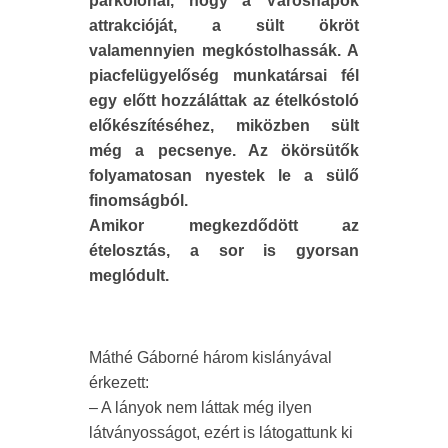
parkolónál, hogy a Városnapok
attrakcióját, a sült ökröt
valamennyien megkóstolhassák. A
piacfelügyelőség munkatársai fél
egy előtt hozzáláttak az ételkóstoló
előkészítéséhez, miközben sült
még a pecsenye. Az ökörsütők
folyamatosan nyestek le a sülő
finomságból.
Amikor megkezdődött az
ételosztás, a sor is gyorsan
meglódult.
Máthé Gáborné három kislányával
érkezett:
– A lányok nem láttak még ilyen
látványosságot, ezért is látogattunk ki