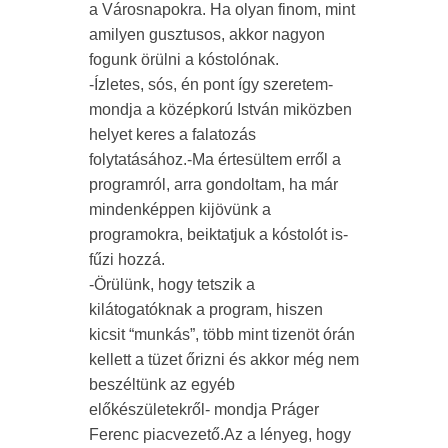
a Városnapokra. Ha olyan finom, mint
amilyen gusztusos, akkor nagyon
fogunk örülni a kóstolónak.
-Ízletes, sós, én pont így szeretem-
mondja a középkorú István miközben
helyet keres a falatozás
folytatásához.-Ma értesültem erről a
programról, arra gondoltam, ha már
mindenképpen kijövünk a
programokra, beiktatjuk a kóstolót is-
fűzi hozzá.
-Örülünk, hogy tetszik a
kilátogatóknak a program, hiszen
kicsit “munkás”, több mint tizenöt órán
kellett a tüzet őrizni és akkor még nem
beszéltünk az egyéb
előkészületekről- mondja Práger
Ferenc piacvezető.Az a lényeg, hogy