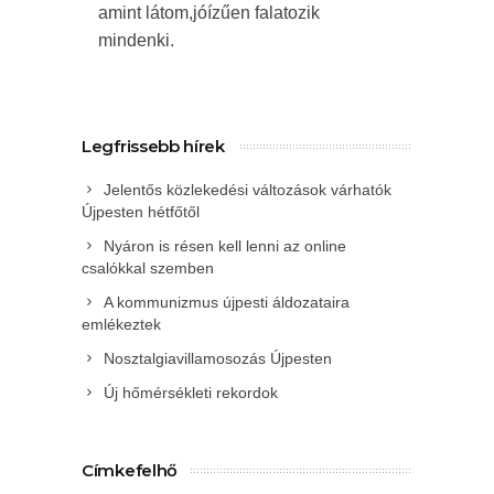
amint látom,jóízűen falatozik
mindenki.
Legfrissebb hírek
Jelentős közlekedési változások várhatók
Újpesten hétfőtől
Nyáron is résen kell lenni az online
csalókkal szemben
A kommunizmus újpesti áldozataira
emlékeztek
Nosztalgiavillamosozás Újpesten
Új hőmérsékleti rekordok
Címkefelhő