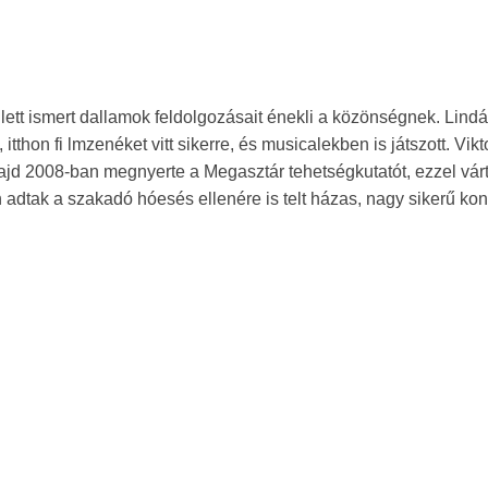
ett ismert dallamok feldolgozásait énekli a közönségnek. Lindá
tthon fi lmzenéket vitt sikerre, és musicalekben is játszott. Vikt
ajd 2008-ban megnyerte a Megasztár tehetségkutatót, ezzel vár
adtak a szakadó hóesés ellenére is telt házas, nagy sikerű kon