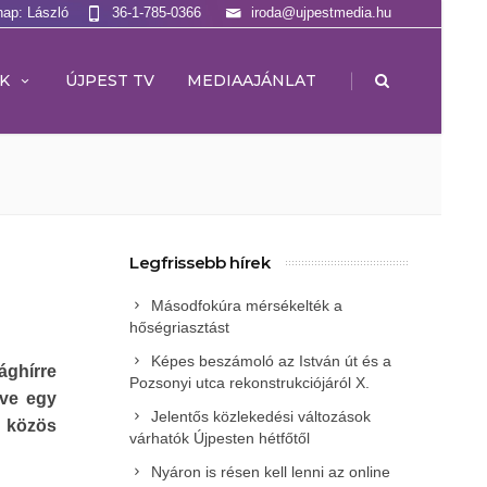
nap: László
36-1-785-0366
iroda@ujpestmedia.hu
|
K
ÚJPEST TV
MEDIAAJÁNLAT
Legfrissebb hírek
Másodfokúra mérsékelték a
hőségriasztást
Képes beszámoló az István út és a
ághírre
Pozsonyi utca rekonstrukciójáról X.
lve egy
Jelentős közlekedési változások
 közös
várhatók Újpesten hétfőtől
Nyáron is résen kell lenni az online