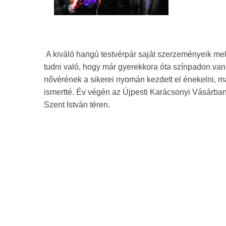
A kiváló hangú testvérpár saját szerzeményeik mell
tudni való, hogy már gyerekkora óta színpadon van, i
nővérének a sikerei nyomán kezdett el énekelni, m
ismertté. Év végén az Újpesti Karácsonyi Vásárban 
Szent István téren.