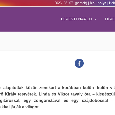
2026. 08. 07. (péntek) |
Ma: Ibolya
| Hol
ÚJPESTI NAPLÓ
HÍRE
n alapítottak közös zenekart a korábban külön- külön vil
vő Király testvérek. Linda és Viktor tavaly óta – kiegészü
gitárossal, egy zongoristával és egy szájdobossal –
kkal járják a világot.