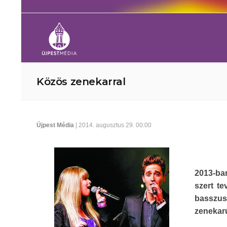
Közös zenekarral
Újpest Média
| 2014. augusztus 29. 00:00
2013-ba
szert te
basszus
zenekaru