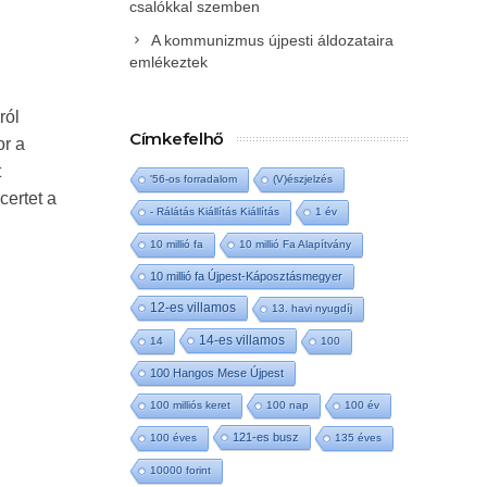
csalókkal szemben
A kommunizmus újpesti áldozataira
emlékeztek
ról
Címkefelhő
or a
t
'56-os forradalom
(V)észjelzés
certet a
- Rálátás Kiállítás Kiállítás
1 év
10 millió fa
10 millió Fa Alapítvány
10 millió fa Újpest-Káposztásmegyer
12-es villamos
13. havi nyugdíj
14-es villamos
14
100
100 Hangos Mese Újpest
100 milliós keret
100 nap
100 év
121-es busz
100 éves
135 éves
10000 forint