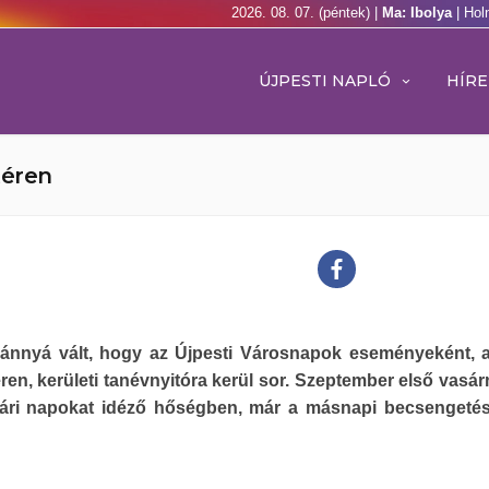
2026. 08. 07. (péntek) |
Ma: Ibolya
| Hol
ÚJPESTI NAPLÓ
HÍRE
téren
nnyá vált, hogy az Újpesti Városnapok eseményeként, 
éren, kerületi tanévnyitóra kerül sor. Szeptember első vasár
yári napokat idéző hőségben, már a másnapi becsengetés