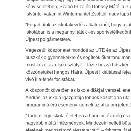
képviseletében, Szabó Eliza és Dobosy Máté, a B os
Istvántól valamint Wintermantel Zsolttól, nagy taps
“Fogadjátok az iskolakezdés alkalmából, hogy a já
iskolában is a megannyi játék –és sportvetélkedőn!
Újpest polgármestere.
Végezetül köszönetet mondott az UTE és az Újpest F
büszkék a gyermekeikre és segítsék őket tanulmány
most kezdi az első osztályt” – fűzte hozzá büszkén
köszönetüket hangos Hajrá, Újpest ! kiáltással fej
vívó lila-fehér focistákat.
A köszöntőt követően az iskola diákjai verssel, éne
András, az iskola igazgatója többek között arra uta
programmá érő esemény kiemeli az alkalom jelentő
“Tudom, egy iskola életében a harminc év még csak 
nagyobb múltú intézmények. Mindezek mellett büszk
életének meghatározó részévé vált”. – folytatta. Ma