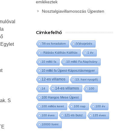
emlékeztek
Nosztalgiavillamosozás Újpesten
anulóval
la
Címkefelhő
ső
 Egylet
'56-os forradalom
(V)észjelzés
- Rálátás Kiállítás Kiállítás
1 év
10 millió fa
10 millió Fa Alapítvány
nt
10 millió fa Újpest-Káposztásmegyer
12-es villamos
13. havi nyugdíj
14-es villamos
14
100
100 Hangos Mese Újpest
nak. S
100 milliós keret
100 nap
100 év
121-es busz
100 éves
135 éves
10000 forint
UTE