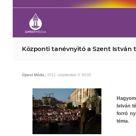
Központi tanévnyitó a Szent István 
Újpest Média
| 2012. szeptember 3. 00:00
Hagyomá
István t
forró n
téma.