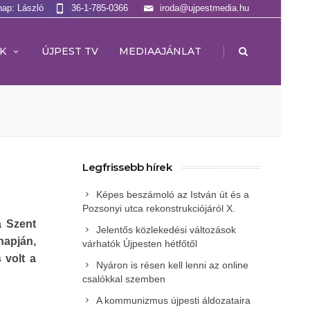
nap: László
36-1-785-0366
iroda@ujpestmedia.hu
|
K
ÚJPEST TV
MEDIAAJÁNLAT
Legfrissebb hírek
Képes beszámoló az István út és a
Pozsonyi utca rekonstrukciójáról X.
a Szent
Jelentős közlekedési változások
napján,
várhatók Újpesten hétfőtől
 volt a
Nyáron is résen kell lenni az online
csalókkal szemben
A kommunizmus újpesti áldozataira