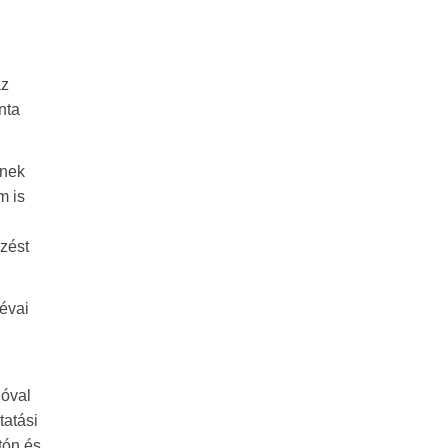
az
nta
enek
m is
őzést
Lévai
jóval
tatási
tón és