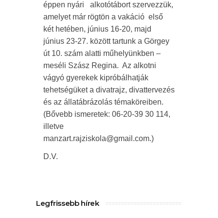
éppen nyári alkotótábort szervezzük,
amelyet már rögtön a vakáció első
két hetében, június 16-20, majd
június 23-27. között tartunk a Görgey
út 10. szám alatti műhelyünkben –
meséli Szász Regina. Az alkotni
vágyó gyerekek kipróbálhatják
tehetségüket a divatrajz, divattervezés
és az állatábrázolás témaköreiben.
(Bővebb ismeretek: 06-20-39 30 114,
illetve
manzart.rajziskola@gmail.com.)
D.V.
Legfrissebb hírek