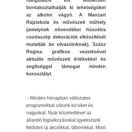
hangulatos kis tetőtérben
bontakoztathatják ki tehetségüket
az alkotni vágyó. A Manzart
Rajziskola és művészeti műhely
(amelynek növendékei húsvétra
csodaszép dekorációk elkészítését
mutatták be olvasóinknak), Szász
Regina grafikus vezetésével
aktuális művészeti értékekkel és
segítséggel támogat minden
korosztályt.
- Minden hónapban változatos
programokkal várunk kicsiket és
nagyokat. Nyár közeledtével az
állandó foglalkozásokat igyekszünk
feldobni új akciókkal, táborokkal. Most