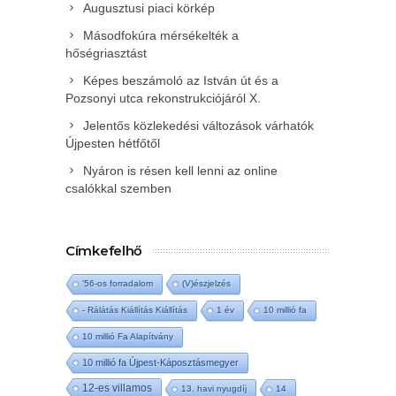
Augusztusi piaci körkép
Másodfokúra mérsékelték a
hőségriasztást
Képes beszámoló az István út és a
Pozsonyi utca rekonstrukciójáról X.
Jelentős közlekedési változások várhatók
Újpesten hétfőtől
Nyáron is résen kell lenni az online
csalókkal szemben
Címkefelhő
'56-os forradalom
(V)észjelzés
- Rálátás Kiállítás Kiállítás
1 év
10 millió fa
10 millió Fa Alapítvány
10 millió fa Újpest-Káposztásmegyer
12-es villamos
13. havi nyugdíj
14