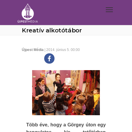
Kreatív alkotótábor
Újpest Média
| 2014. június 5. 00:00
Több éve, hogy a Görgey úton egy