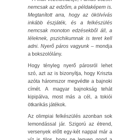
nemcsak az edzőm, a példaképem is.
Megtanított arra, hogy az ökölvívás
inkább észjáték, és a felkészülés
nemcsak monoton edzésekből áll, a
léleknek, pszichikumnak is teret kell
adni. Nyerő páros vagyunk
– mondja
a bokszolólány.
Hogy tényleg nyerő párosról lehet
szó, azt az is bizonyítja, hogy Kriszta
azóta háromszor megvédte a bajnoki
címét. A magyar bajnokság tehát
kipipálva, most más a cél, a tokiói
ötkarikás játékok.
Az olimpiai felkészülés azonban sok
lemondással jár. Szigorú az étrend,
versenyek előtt egy-két nappal már a
víz is tilos, hogy ne legyen gond a