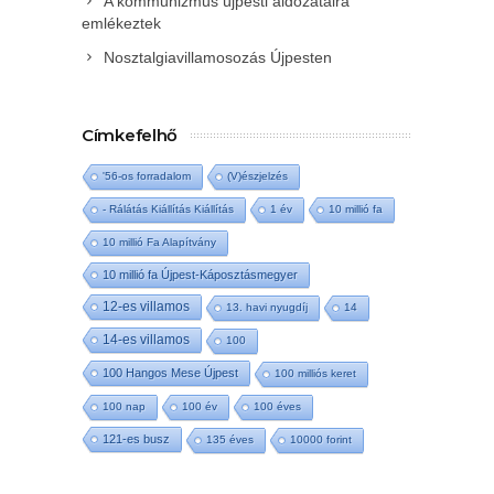
A kommunizmus újpesti áldozataira
emlékeztek
Nosztalgiavillamosozás Újpesten
Címkefelhő
'56-os forradalom
(V)észjelzés
- Rálátás Kiállítás Kiállítás
1 év
10 millió fa
10 millió Fa Alapítvány
10 millió fa Újpest-Káposztásmegyer
12-es villamos
13. havi nyugdíj
14
14-es villamos
100
100 Hangos Mese Újpest
100 milliós keret
100 nap
100 év
100 éves
121-es busz
135 éves
10000 forint