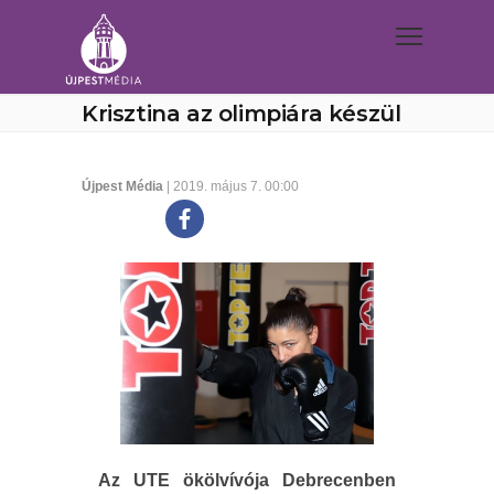
Krisztina az olimpiára készül
Újpest Média
| 2019. május 7. 00:00
Az UTE ökölvívója Debrecenben