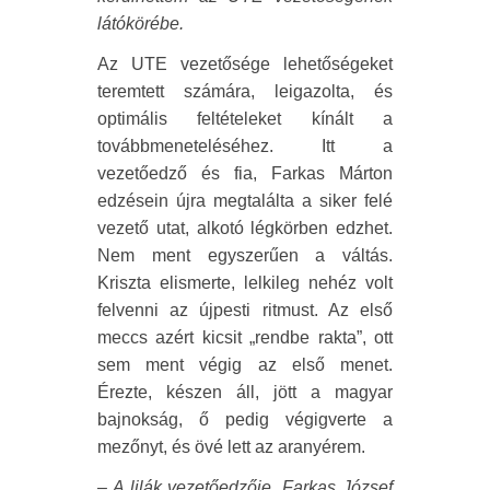
látókörébe.
Az UTE vezetősége lehetőségeket
teremtett számára, leigazolta, és
optimális feltételeket kínált a
továbbmeneteléséhez. Itt a
vezetőedző és fia, Farkas Márton
edzésein újra megtalálta a siker felé
vezető utat, alkotó légkörben edzhet.
Nem ment egyszerűen a váltás.
Kriszta elismerte, lelkileg nehéz volt
felvenni az újpesti ritmust. Az első
meccs azért kicsit „rendbe rakta”, ott
sem ment végig az első menet.
Érezte, készen áll, jött a magyar
bajnokság, ő pedig végigverte a
mezőnyt, és övé lett az aranyérem.
– A lilák vezetőedzője, Farkas József