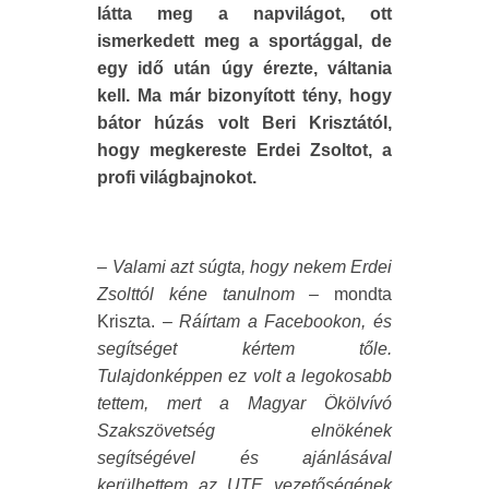
látta meg a napvilágot, ott
ismerkedett meg a sportággal, de
egy idő után úgy érezte, váltania
kell. Ma már bizonyított tény, hogy
bátor húzás volt Beri Krisztától,
hogy megkereste Erdei Zsoltot, a
profi világbajnokot.
– Valami azt súgta, hogy nekem Erdei
Zsolttól kéne tanulnom
– mondta
Kriszta. –
Ráírtam a Facebookon, és
segítséget kértem tőle.
Tulajdonképpen ez volt a legokosabb
tettem, mert a Magyar Ökölvívó
Szakszövetség elnökének
segítségével és ajánlásával
kerülhettem az UTE vezetőségének