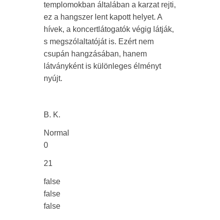
templomokban általában a karzat rejti,
ez a hangszer lent kapott helyet. A
hívek, a koncertlátogatók végig látják,
s megszólaltatóját is. Ezért nem
csupán hangzásában, hanem
látványként is különleges élményt
nyújt.
B. K.
Normal
0
21
false
false
false