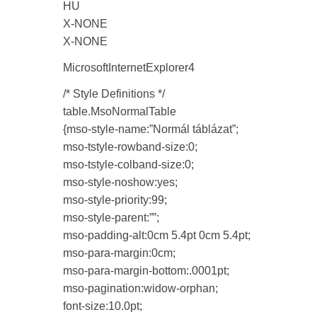
HU
X-NONE
X-NONE
MicrosoftInternetExplorer4
/* Style Definitions */
table.MsoNormalTable
{mso-style-name:”Normál táblázat”;
mso-tstyle-rowband-size:0;
mso-tstyle-colband-size:0;
mso-style-noshow:yes;
mso-style-priority:99;
mso-style-parent:””;
mso-padding-alt:0cm 5.4pt 0cm 5.4pt;
mso-para-margin:0cm;
mso-para-margin-bottom:.0001pt;
mso-pagination:widow-orphan;
font-size:10.0pt;