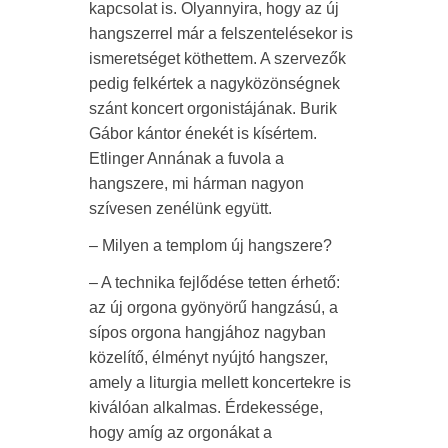
kapcsolat is. Olyannyira, hogy az új
hangszerrel már a felszentelésekor is
ismeretséget köthettem. A szervezők
pedig felkértek a nagyközönségnek
szánt koncert orgonistájának. Burik
Gábor kántor énekét is kísértem.
Etlinger Annának a fuvola a
hangszere, mi hárman nagyon
szívesen zenélünk együtt.
– Milyen a templom új hangszere?
– A technika fejlődése tetten érhető:
az új orgona gyönyörű hangzású, a
sípos orgona hangjához nagyban
közelítő, élményt nyújtó hangszer,
amely a liturgia mellett koncertekre is
kiválóan alkalmas. Érdekessége,
hogy amíg az orgonákat a