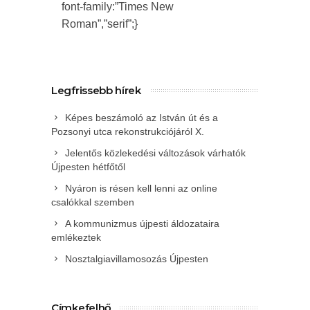
font-family:”Times New
Roman”,”serif”;}
Legfrissebb hírek
Képes beszámoló az István út és a
Pozsonyi utca rekonstrukciójáról X.
Jelentős közlekedési változások várhatók
Újpesten hétfőtől
Nyáron is résen kell lenni az online
csalókkal szemben
A kommunizmus újpesti áldozataira
emlékeztek
Nosztalgiavillamosozás Újpesten
Címkefelhő