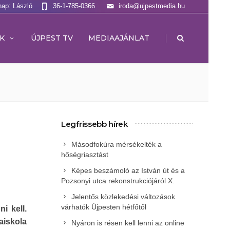
nap: László
36-1-785-0366
iroda@ujpestmedia.hu
|
K
ÚJPEST TV
MEDIAAJÁNLAT
Legfrissebb hírek
Másodfokúra mérsékelték a
hőségriasztást
Képes beszámoló az István út és a
Pozsonyi utca rekonstrukciójáról X.
Jelentős közlekedési változások
várhatók Újpesten hétfőtől
ni kell.
iskola
Nyáron is résen kell lenni az online