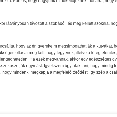
hozzá. Fontos, hogy hagyjunk mindkettőjüknek időt arra, hogy 
kor látványosan távozott a szobából, és meg kellett szoknia, ho
i furcsállta, hogy az én gyerekeim megsimogathatják a kutyákat, 
séges oltásai meg kell, hogy legyenek, illetve a féregtelenítés
s elengedhetetlen. Ha ezek megvannak, akkor egy egészséges g
sszekoszolják egymást. Igyekszem úgy alakítani, hogy mindig l
ra, hogy mindenki megkapja a megfelelő törődést. Így szép a csa