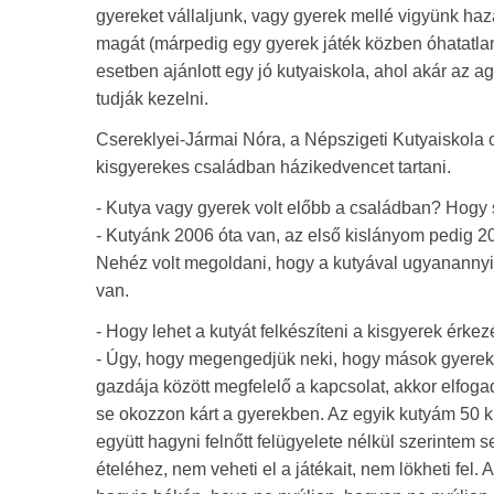
gyereket vállaljunk, vagy gyerek mellé vigyünk haza 
magát (márpedig egy gyerek játék közben óhatatlan
esetben ajánlott egy jó kutyaiskola, ahol akár az 
tudják kezelni.
Csereklyei-Jármai Nóra, a Népszigeti Kutyaiskola ok
kisgyerekes családban házikedvencet tartani.
- Kutya vagy gyerek volt előbb a családban? Hogy 
- Kutyánk 2006 óta van, az első kislányom pedig 20
Nehéz volt megoldani, hogy a kutyával ugyanannyit
van.
- Hogy lehet a kutyát felkészíteni a kisgyerek érke
- Úgy, hogy megengedjük neki, hogy mások gyerekei
gazdája között megfelelő a kapcsolat, akkor elfogad
se okozzon kárt a gyerekben. Az egyik kutyám 50 kil
együtt hagyni felnőtt felügyelete nélkül szerintem
ételéhez, nem veheti el a játékait, nem lökheti fel.