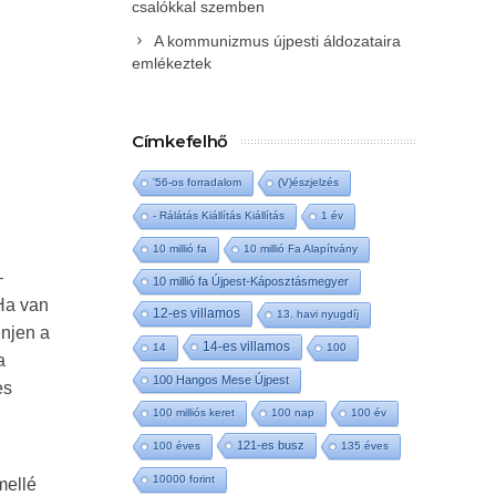
csalókkal szemben
A kommunizmus újpesti áldozataira
emlékeztek
Címkefelhő
'56-os forradalom
(V)észjelzés
- Rálátás Kiállítás Kiállítás
1 év
10 millió fa
10 millió Fa Alapítvány
–
10 millió fa Újpest-Káposztásmegyer
 Ha van
12-es villamos
13. havi nyugdíj
enjen a
14-es villamos
14
100
a
100 Hangos Mese Újpest
es
100 milliós keret
100 nap
100 év
121-es busz
100 éves
135 éves
10000 forint
mellé