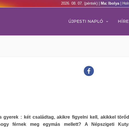
2026. 08. 07. (péntek) |
Ma: Ibolya
| Hol
ÚJPESTI NAPLÓ
HÍRE
 gyerek : két családtag, akikre figyelni kell, akikkel törőd
ogy férnek meg egymás mellett? A Népszigeti Kutya