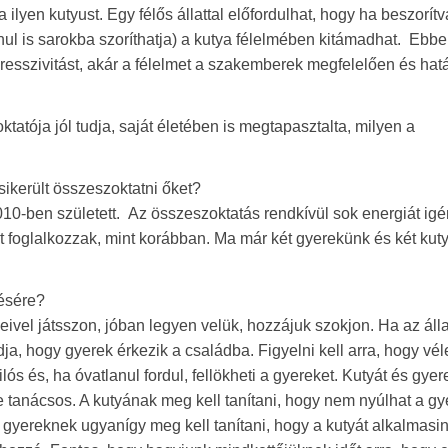
ilyen kutyust. Egy félős állattal előfordulhat, hogy ha beszorítv
ul is sarokba szoríthatja) a kutya félelmében kitámadhat. Ebbe
agresszivitást, akár a félelmet a szakemberek megfelelően és ha
tatója jól tudja, saját életében is megtapasztalta, milyen a
sikerült összeszoktatni őket?
10-ben született. Az összeszoktatás rendkívül sok energiát igé
 foglalkozzak, mint korábban. Ma már két gyerekünk és két kut
zésére?
vel játsszon, jóban legyen velük, hozzájuk szokjon. Ha az álla
ja, hogy gyerek érkezik a családba. Figyelni kell arra, hogy vél
ós és, ha óvatlanul fordul, fellökheti a gyereket. Kutyát és gyer
 se tanácsos. A kutyának meg kell tanítani, hogy nem nyúlhat a g
 A gyereknek ugyanígy meg kell tanítani, hogy a kutyát alkalmasin