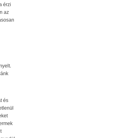
a érzi
n az
tásosan
nyelt.
yánk
t és
etlenül
eket
yermek
t