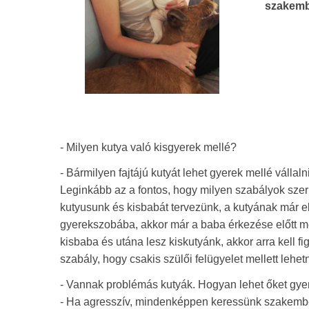
szakembe
- Milyen kutya való kisgyerek mellé?
- Bármilyen fajtájú kutyát lehet gyerek mellé vállal
Leginkább az a fontos, hogy milyen szabályok szerin
kutyusunk és kisbabát tervezünk, a kutyának már 
gyerekszobába, akkor már a baba érkezése előtt meg 
kisbaba és utána lesz kiskutyánk, akkor arra kell 
szabály, hogy csakis szülői felügyelet mellett lehet
- Vannak problémás kutyák. Hogyan lehet őket gyer
- Ha agresszív, mindenképpen keressünk szakembe