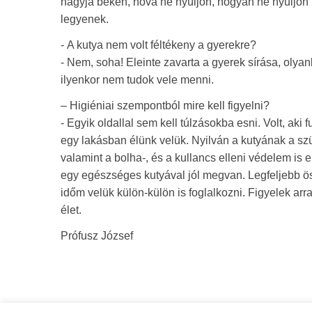
hagyja békén, hova ne nyúljon, hogyan ne nyúljon 
legyenek.
- A kutya nem volt féltékeny a gyerekre?
- Nem, soha! Eleinte zavarta a gyerek sírása, olyan
ilyenkor nem tudok vele menni.
– Higiéniai szempontból mire kell figyelni?
- Egyik oldallal sem kell túlzásokba esni. Volt, ak
egy lakásban élünk velük. Nyilván a kutyának a szük
valamint a bolha-, és a kullancs elleni védelem i
egy egészséges kutyával jól megvan. Legfeljebb ö
időm velük külön-külön is foglalkozni. Figyelek ar
élet.
Prófusz József