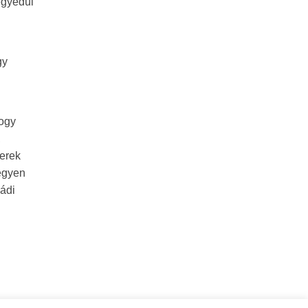
egyedül
gy
hogy
,
yerek
egyen
ládi