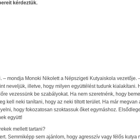
reit kérdeztük.
ni. – mondja Monoki Nikolett a Népszigeti Kutyaiskola vezetője. 
t neveljük, illetve, hogy milyen együttélést tudunk kialakítani.
előre vezessünk be szabályokat. Ha nem szeretnénk, hogy bem
kell neki tanítani, hogy az neki tiltott terület. Ha már megvan 
figyelni, hogy fokozatosan szoktassuk őket egymáshoz. Elsődleg
nek együtt!
ekek mellett tartani?
rt. Semmiképp sem ajánlom, hogy agresszív vagy félős kutya 