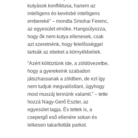
kutyások konfliktusa, hanem az
intelligens és kevésbé intelligens
embereké” – mondta Smohai Ferenc,
az egyesület elnöke. Hangsúlyozza,
hogy ők nem kutya ellenesek, csak
azt szeretnénk, hogy felelősséggel
tartsák az ebeket a környékbeliek.
“Azért költöztünk ide, a zöldövezetbe,
hogy a gyerekeink szabadon
játszhassanak a zöldben, de ezt így
nem tudjuk megvalósítani, úgyhogy
most muszáj tennünk valamit.” – tette
hozzá Nagy-Gerő Eszter, az
egyesület tagja. És tettek is, a
csepergő eső ellenére sokan és
lelkesen takarították parkot.