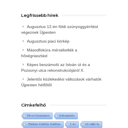
Legfrissebb hírek
Augusztus 12-én földi szúnyoggyérítést
végeznek Újpesten
Augusztusi piaci körkép
Másodfokúra mérsékelték a
hőségriasztást
Képes beszámoló az István út és a
Pozsonyi utca rekonstrukciójáról X.
Jelentős közlekedési változások várhatók
Újpesten hétfőtől
Címkefelhő
'56-os forradalom
(V)észjelzés
- Rálátás Kiállítás Kiállítás
1 év
10 millió fa