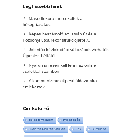
Legfrissebb hírek
Másodfokúra mérsékelték a
hőségriasztást
Képes beszámoló az István út és a
Pozsonyi utca rekonstrukciójáról X.
Jelentős közlekedési változások várhatók
Újpesten hétfőtől
Nyáron is résen kell lenni az online
csalókkal szemben
A kommunizmus újpesti áldozataira
emlékeztek
Címkefelhő
'56-os forradalom
(V)észjelzés
- Rálátás Kiállítás Kiállítás
1 év
10 millió fa