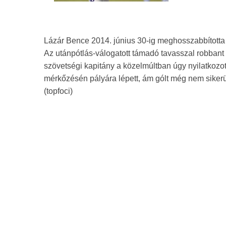
Lázár Bence 2014. június 30-ig meghosszabbította
Az utánpótlás-válogatott támadó tavasszal robbant 
szövetségi kapitány a közelmúltban úgy nyilatkozott 
mérkőzésén pályára lépett, ám gólt még nem siker
(topfoci)