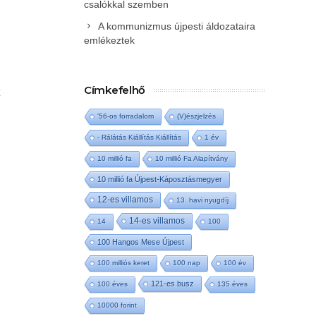
csalókkal szemben
A kommunizmus újpesti áldozataira
emlékeztek
Címkefelhő
'56-os forradalom
(V)észjelzés
- Rálátás Kiállítás Kiállítás
1 év
10 millió fa
10 millió Fa Alapítvány
10 millió fa Újpest-Káposztásmegyer
12-es villamos
13. havi nyugdíj
14-es villamos
14
100
100 Hangos Mese Újpest
100 milliós keret
100 nap
100 év
121-es busz
100 éves
135 éves
10000 forint