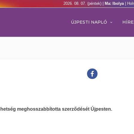
2026. 08. 07. (péntek) |
Ma: Ibolya
| Hol
ÚJPESTI NAPLÓ
HÍRE
tehetség meghosszabbította szerződését Újpesten.