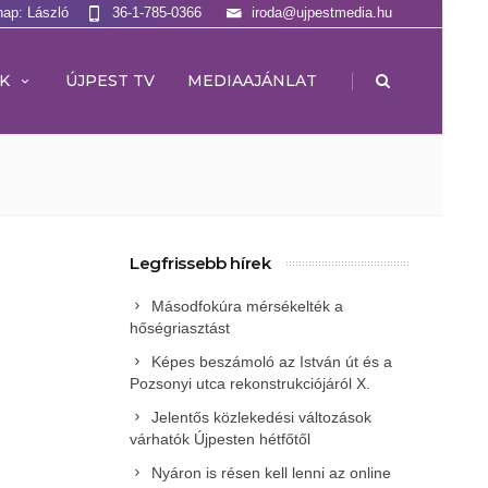
nap: László
36-1-785-0366
iroda@ujpestmedia.hu
|
K
ÚJPEST TV
MEDIAAJÁNLAT
Legfrissebb hírek
Másodfokúra mérsékelték a
hőségriasztást
Képes beszámoló az István út és a
Pozsonyi utca rekonstrukciójáról X.
Jelentős közlekedési változások
várhatók Újpesten hétfőtől
Nyáron is résen kell lenni az online