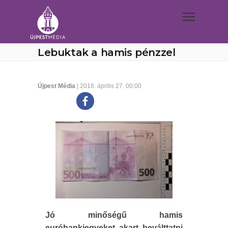
Lebuktak a hamis pénzzel
Újpest Média
| 2016. április 27. 00:00
Jó minőségű hamis
euróbankjegyeket akart beválttatni