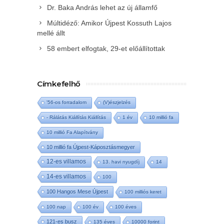
Dr. Baka András lehet az új államfő
Múltidéző: Amikor Újpest Kossuth Lajos
mellé állt
58 embert elfogtak, 29-et előállítottak
Címkefelhő
'56-os forradalom
(V)észjelzés
- Rálátás Kiállítás Kiállítás
1 év
10 millió fa
10 millió Fa Alapítvány
10 millió fa Újpest-Káposztásmegyer
12-es villamos
13. havi nyugdíj
14
14-es villamos
100
100 Hangos Mese Újpest
100 milliós keret
100 nap
100 év
100 éves
121-es busz
135 éves
10000 forint