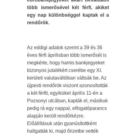
több ismerősével két férfi, akiket
egy nap különbséggel kaptak el a
rendőrök.
Az eddigi adatok szerint a 39 és 36
éves férfi áprilisban több ismerősét is
megkérte, hogy hamis bankjegyeket
bizonyos jutalékért cserébe egy XI.
kerületi valutaváltóban váltsák be. Az
újpesti rendőrök viszont azonosították
a két férfit, egyiküket április 11-én a
Pozsonyi utcában, kapták el, másikuk
pedig rá egy nappal, elfogatóparancs
alapján került rendőrkézre.
Előállításuk után gyanúsítottként
hallgatták ki, majd őrizetbe vették