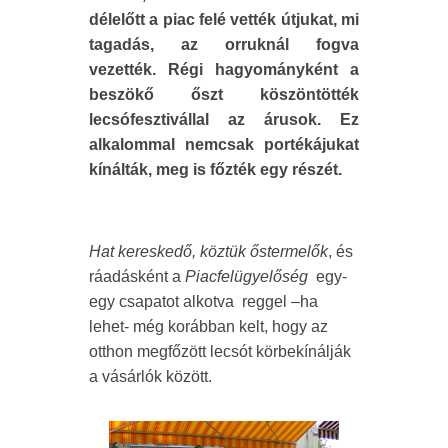
délelőtt a piac felé vették útjukat, mi
tagadás, az orruknál fogva
vezették. Régi hagyományként a
beszökő őszt köszöntötték
lecsófesztivállal az árusok. Ez
alkalommal nemcsak portékájukat
kínálták, meg is főzték egy részét.
Hat kereskedő, köztük őstermelők
, és
ráadásként a
Piacfelügyelőség
egy-
egy csapatot alkotva reggel –ha
lehet- még korábban kelt, hogy az
otthon megfőzött lecsót körbekínálják
a vásárlók között.