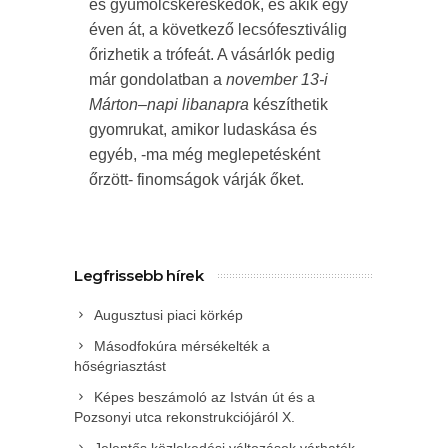
és gyümölcskereskedők, és akik egy
éven át, a következő lecsófesztiválig
őrizhetik a trófeát. A vásárlók pedig
már gondolatban a
november 13-i
Márton–napi libanapra
készíthetik
gyomrukat, amikor ludaskása és
egyéb, -ma még meglepetésként
őrzött- finomságok várják őket.
Legfrissebb hírek
Augusztusi piaci körkép
Másodfokúra mérsékelték a
hőségriasztást
Képes beszámoló az István út és a
Pozsonyi utca rekonstrukciójáról X.
Jelentős közlekedési változások várhatók