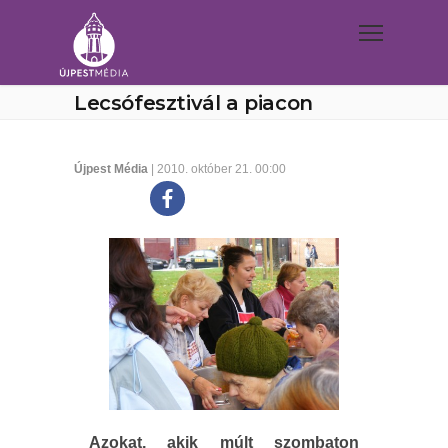
Lecsófesztivál a piacon
Újpest Média
| 2010. október 21. 00:00
Azokat, akik múlt szombaton