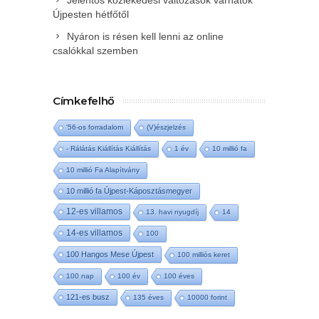
Újpesten hétfőtől
Nyáron is résen kell lenni az online
csalókkal szemben
Címkefelhő
'56-os forradalom
(V)észjelzés
- Rálátás Kiállítás Kiállítás
1 év
10 millió fa
10 millió Fa Alapítvány
10 millió fa Újpest-Káposztásmegyer
12-es villamos
13. havi nyugdíj
14
14-es villamos
100
100 Hangos Mese Újpest
100 milliós keret
100 nap
100 év
100 éves
121-es busz
135 éves
10000 forint