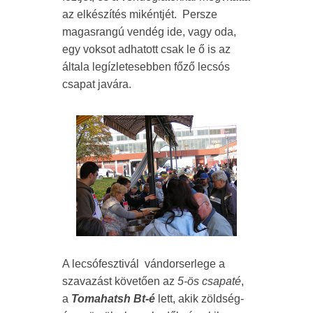
az elkészítés mikéntjét. Persze
magasrangú vendég ide, vagy oda,
egy voksot adhatott csak le ő is az
általa legízletesebben főző lecsós
csapat javára.
A lecsófesztivál vándorserlege a
szavazást követően az
5-ös csapaté
,
a
Tomahatsh Bt-é
lett, akik zöldség-