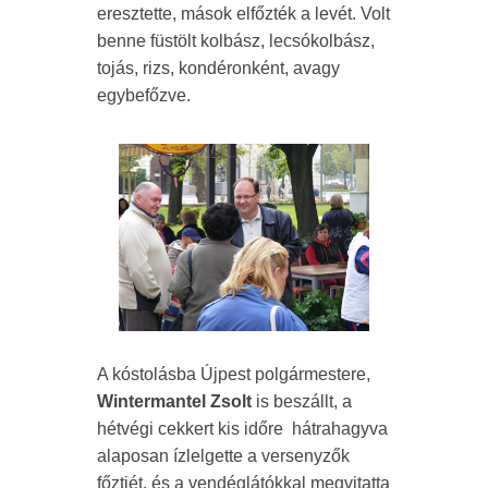
eresztette, mások elfőzték a levét. Volt
benne füstölt kolbász, lecsókolbász,
tojás, rizs, kondéronként, avagy
egybefőzve.
A kóstolásba Újpest polgármestere,
Wintermantel Zsolt
is beszállt, a
hétvégi cekkert kis időre hátrahagyva
alaposan ízlelgette a versenyzők
főztjét, és a vendéglátókkal megvitatta