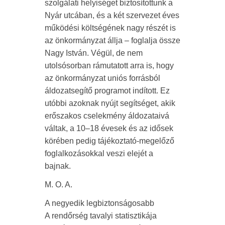
szolgálati helyiséget biztosítottunk a
Nyár utcában, és a két szervezet éves
működési költségének nagy részét is
az önkormányzat állja – foglalja össze
Nagy István. Végül, de nem
utolsósorban rámutatott arra is, hogy
az önkormányzat uniós forrásból
áldozatsegítő programot indított. Ez
utóbbi azoknak nyújt segítséget, akik
erőszakos cselekmény áldozataivá
váltak, a 10–18 évesek és az idősek
körében pedig tájékoztató-megelőző
foglalkozásokkal veszi elejét a
bajnak.
M. O. A.
A negyedik legbiztonságosabb
A rendőrség tavalyi statisztikája