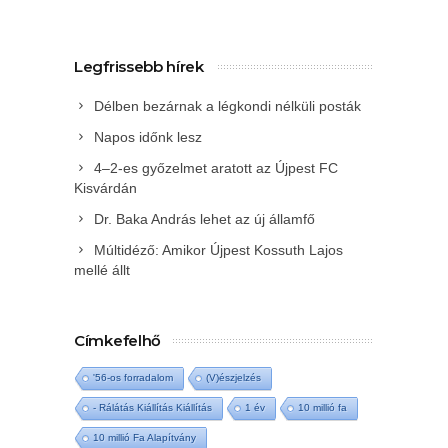
Legfrissebb hírek
Délben bezárnak a légkondi nélküli posták
Napos időnk lesz
4–2-es győzelmet aratott az Újpest FC
Kisvárdán
Dr. Baka András lehet az új államfő
Múltidéző: Amikor Újpest Kossuth Lajos
mellé állt
Címkefelhő
'56-os forradalom
(V)észjelzés
- Rálátás Kiállítás Kiállítás
1 év
10 millió fa
10 millió Fa Alapítvány