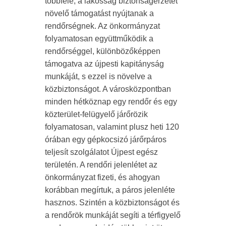
többféle, a lakosság biztonságérzetét
növelő támogatást nyújtanak a
rendőrségnek. Az önkormányzat
folyamatosan együttműködik a
rendőrséggel, különbözőképpen
támogatva az újpesti kapitányság
munkáját, s ezzel is növelve a
közbiztonságot. A városközpontban
minden hétköznap egy rendőr és egy
közterület-felügyelő járőrözik
folyamatosan, valamint plusz heti 120
órában egy gépkocsizó járőrpáros
teljesít szolgálatot Újpest egész
területén. A rendőri jelenlétet az
önkormányzat fizeti, és ahogyan
korábban megírtuk, a páros jelenléte
hasznos. Szintén a közbiztonságot és
a rendőrök munkáját segíti a térfigyelő