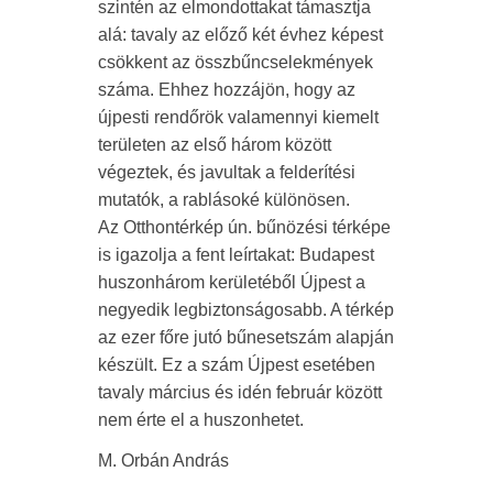
szintén az elmondottakat támasztja
alá: tavaly az előző két évhez képest
csökkent az összbűncselekmények
száma. Ehhez hozzájön, hogy az
újpesti rendőrök valamennyi kiemelt
területen az első három között
végeztek, és javultak a felderítési
mutatók, a rablásoké különösen.
Az Otthontérkép ún. bűnözési térképe
is igazolja a fent leírtakat: Budapest
huszonhárom kerületéből Újpest a
negyedik legbiztonságosabb. A térkép
az ezer főre jutó bűnesetszám alapján
készült. Ez a szám Újpest esetében
tavaly március és idén február között
nem érte el a huszonhetet.
M. Orbán András