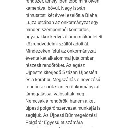
rendszer, amely idén több mint ötven
kamerával bővül. Nagy István
rámutatott: két évvel ezelőtt a Blaha
Lujza utcában az önkormányzat egy
minden szempontból komfortos,
ugyanakkor kedvező áron működtetett
közrendvédelmi szállót adott át.
Mindezeken felül az önkormányzat
évente két alkalommal jutalomban
részesít rendőröket. Az egész
Újpestre kiterjedő Százan Újpestért
és a korábbi, Megszállás elnevezésű
rendőri akciók szintén önkormányzati
támogatással valósultak meg. –
Nemcsak a rendőrök, hanem a két
újpesti polgárőrszervezet munkáját is
segítjük. Az Újpesti Bűnmegelőzési
Polgárőr Egyesület számára